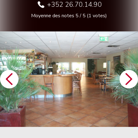
+352 26.70.14.90
Moyenne des notes
5
/
5
(
1
votes)