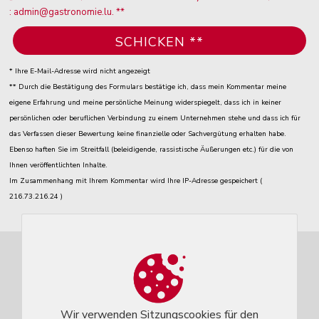
: admin@gastronomie.lu. **
* Ihre E-Mail-Adresse wird nicht angezeigt
** Durch die Bestätigung des Formulars bestätige ich, dass mein Kommentar meine
eigene Erfahrung und meine persönliche Meinung widerspiegelt, dass ich in keiner
persönlichen oder beruflichen Verbindung zu einem Unternehmen stehe und dass ich für
das Verfassen dieser Bewertung keine finanzielle oder Sachvergütung erhalten habe.
Ebenso haften Sie im Streitfall (beleidigende, rassistische Äußerungen etc.) für die von
Ihnen veröffentlichten Inhalte.
Im Zusammenhang mit Ihrem Kommentar wird Ihre IP-Adresse gespeichert (
216.73.216.24 )
Wir verwenden Sitzungscookies für den