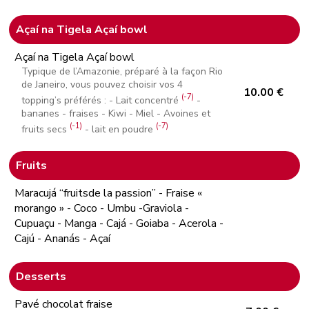
Açaí na Tigela Açaí bowl
Açaí na Tigela Açaí bowl
Typique de l’Amazonie, préparé à la façon Rio
de Janeiro, vous pouvez choisir vos 4
10.00 €
(-7)
topping’s préférés : - Lait concentré
-
bananes - fraises - Kiwi - Miel - Avoines et
(-1)
(-7)
fruits secs
- lait en poudre
Fruits
Maracujá “fruitsde la passion” - Fraise «
morango » - Coco - Umbu -Graviola -
Cupuaçu - Manga - Cajá - Goiaba - Acerola -
Cajú - Ananás - Açaí
Desserts
Pavé chocolat fraise