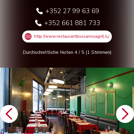
+352 27 99 63 69
+352 661 881 733
http://www.restaurantbossanovagrill.lu
Durchschnittliche Noten
4
/
5
(
1
Stimmen)