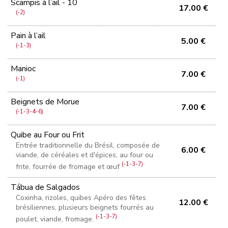
Scampis à l’ail - 10
17.00 €
(-2)
Pain à l’ail
5.00 €
(-1-3)
Manioc
7.00 €
(-1)
Beignets de Morue
7.00 €
(-1-3-4-6)
Quibe au Four ou Frit
Entrée traditionnelle du Brésil, composée de
6.00 €
viande, de céréales et d'épices, au four ou
(-1-3-7)
frite, fourrée de fromage et œuf
Tábua de Salgados
Coxinha, rizoles, quibes Apéro des fêtes
12.00 €
brésiliennes, plusieurs beignets fourrés au
(-1-3-7)
poulet, viande, fromage.