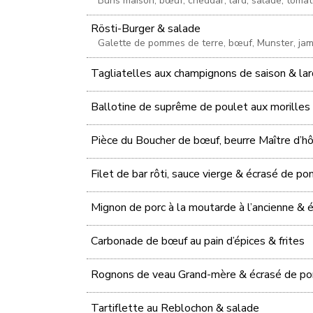
Buns maison, bœuf, cheddar, lard, salade, tomat
Rösti-Burger & salade
Galette de pommes de terre, bœuf, Munster, ja
Tagliatelles aux champignons de saison & lard
Ballotine de suprême de poulet aux morilles 
Pièce du Boucher de bœuf, beurre Maître d’hôt
Filet de bar rôti, sauce vierge & écrasé de p
Mignon de porc à la moutarde à l’ancienne &
Carbonade de bœuf au pain d’épices & frites
Rognons de veau Grand-mère & écrasé de p
Tartiflette au Reblochon & salade