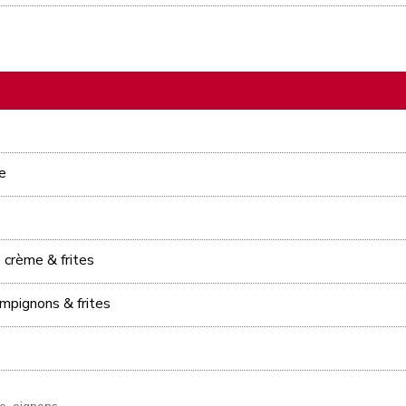
e
 crème & frites
ampignons & frites