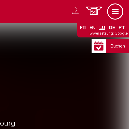
FR
EN
LU
DE
PT
Iwwersetzung: Google
ourg