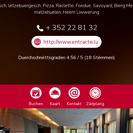
éisch, lëtzebuergesch, Pizza, Raclette, Fondue, Savoyard, Bierg M
matzehuelen, Heem Liwwerung
+ 352 22 81 32
http://www.entracte.lu
Duerchschnëttsgraden
4.56
/
5
(
18
Stëmmen)
Buchen
Kaart
Kontakt
Zäitplang