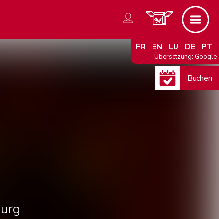
FR
EN
LU
DE
PT
Übersetzung: Google
Buchen
urg