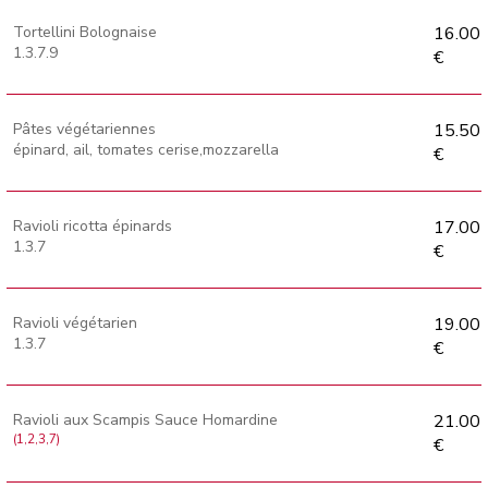
Tortellini Bolognaise
16.00
1.3.7.9
€
Pâtes végétariennes
15.50
épinard, ail, tomates cerise,mozzarella
€
Ravioli ricotta épinards
17.00
1.3.7
€
Ravioli végétarien
19.00
1.3.7
€
Ravioli aux Scampis Sauce Homardine
21.00
(1,2,3,7)
€