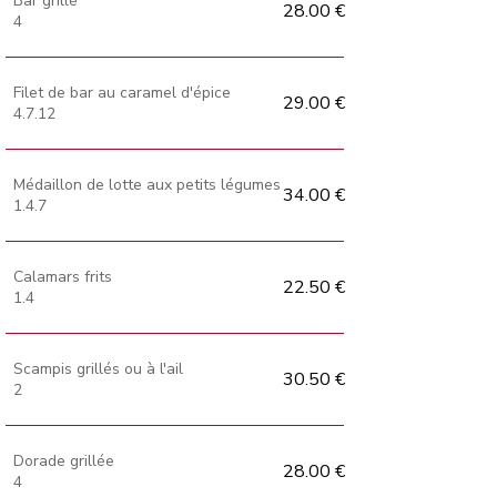
Bar grillé
28.00 €
4
Filet de bar au caramel d'épice
29.00 €
4.7.12
Médaillon de lotte aux petits légumes
34.00 €
1.4.7
Calamars frits
22.50 €
1.4
Scampis grillés ou à l'ail
30.50 €
2
Dorade grillée
28.00 €
4