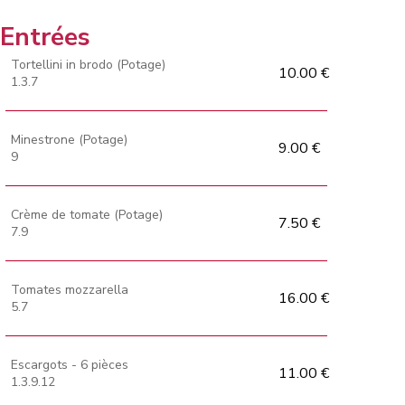
Entrées
Tortellini in brodo (Potage)
10.00 €
1.3.7
Minestrone (Potage)
9.00 €
9
Crème de tomate (Potage)
7.50 €
7.9
Tomates mozzarella
16.00 €
5.7
Escargots - 6 pièces
11.00 €
1.3.9.12