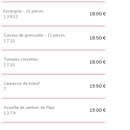
Escargots - 12 pièces
18.00 €
1.3.9.12
Cuisses de grenouille - 12 pièces
18.50 €
1.7.12
Tomates crevettes
18.00 €
2.7.10
Carpaccio de boeuf
19.90 €
7
Assiette de jambon de Pays
19.00 €
1.3.7.9