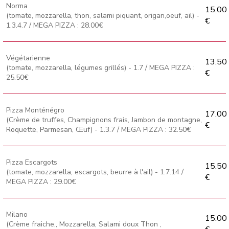
Norma
15.00
(tomate, mozzarella, thon, salami piquant, origan,oeuf, ail) -
€
1.3.4.7 / MEGA PIZZA : 28.00€
Végétarienne
13.50
(tomate, mozzarella, légumes grillés) - 1.7 / MEGA PIZZA :
€
25.50€
Pizza Monténégro
17.00
(Crème de truffes, Champignons frais, Jambon de montagne,
€
Roquette, Parmesan, Œuf) - 1.3.7 / MEGA PIZZA : 32.50€
Pizza Escargots
15.50
(tomate, mozzarella, escargots, beurre à l'ail) - 1.7.14 /
€
MEGA PIZZA : 29.00€
Milano
15.00
(Crème fraiche,, Mozzarella, Salami doux Thon ,