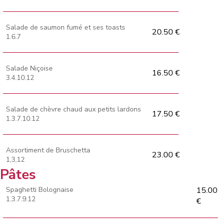
Salade de saumon fumé et ses toasts
20.50 €
1.6.7
Salade Niçoise
16.50 €
3.4.10.12
Salade de chèvre chaud aux petits lardons
17.50 €
1.3.7.10.12
Assortiment de Bruschetta
23.00 €
1,3,12
Pâtes
Spaghetti Bolognaise
15.00
1.3.7.9.12
€