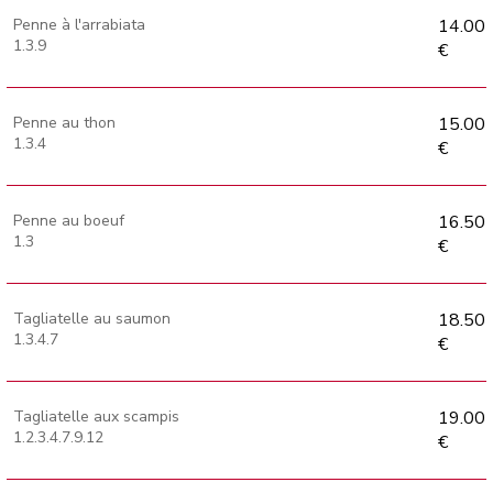
Penne à l'arrabiata
14.00
1.3.9
€
Penne au thon
15.00
1.3.4
€
Penne au boeuf
16.50
1.3
€
Tagliatelle au saumon
18.50
1.3.4.7
€
Tagliatelle aux scampis
19.00
1.2.3.4.7.9.12
€