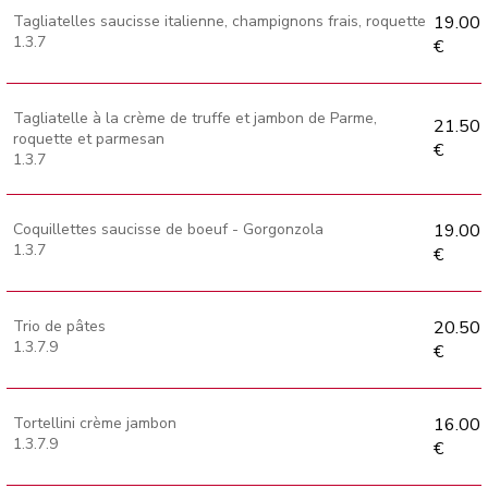
Tagliatelles saucisse italienne, champignons frais, roquette
19.00
1.3.7
€
Tagliatelle à la crème de truffe et jambon de Parme,
21.50
roquette et parmesan
€
1.3.7
Coquillettes saucisse de boeuf - Gorgonzola
19.00
1.3.7
€
Trio de pâtes
20.50
1.3.7.9
€
Tortellini crème jambon
16.00
1.3.7.9
€