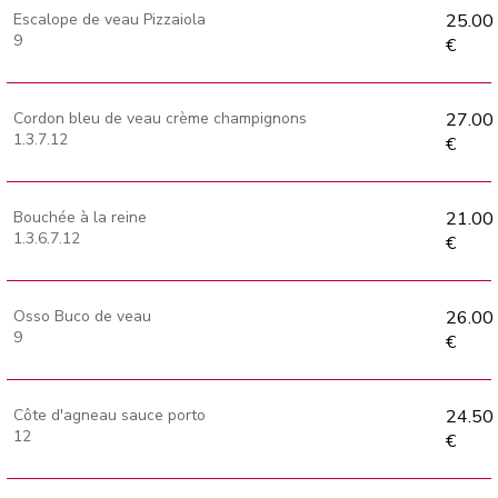
Escalope de veau Pizzaiola
25.00
9
€
Cordon bleu de veau crème champignons
27.00
1.3.7.12
€
Bouchée à la reine
21.00
1.3.6.7.12
€
Osso Buco de veau
26.00
9
€
Côte d'agneau sauce porto
24.50
12
€