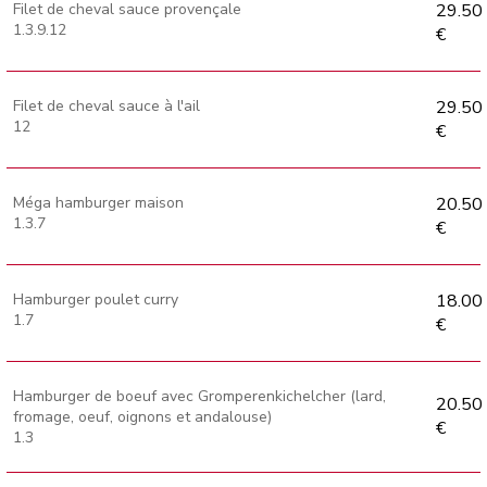
Filet de cheval sauce provençale
29.50
1.3.9.12
€
Filet de cheval sauce à l'ail
29.50
12
€
Méga hamburger maison
20.50
1.3.7
€
Hamburger poulet curry
18.00
1.7
€
Hamburger de boeuf avec Gromperenkichelcher (lard,
20.50
fromage, oeuf, oignons et andalouse)
€
1.3