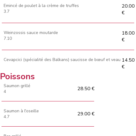
Emincé de poulet à la crème de truffes
20.00
3.7
€
Weinzossis sauce moutarde
18.00
7.10
€
Cevapcici (spécialité des Balkans) saucisse de bœuf et veau
14.50
€
Poissons
Saumon grillé
28.50 €
4
Saumon à l'oseille
29.00 €
4.7