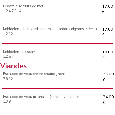
Risotto aux fruits de mer
17.00
1.2.4.7.9.14
€
Kniddelen à la luxembourgeoise (lardons oignons, crème)
17.00
1.2.12
€
Kniddelen aux scampis
19.00
1.2.5.7
€
Viandes
Escalope de veau crème champignons
25.00
7.9.12
€
Escalope de veau milanaise (servie avec pâtes)
24.00
1.3.9
€