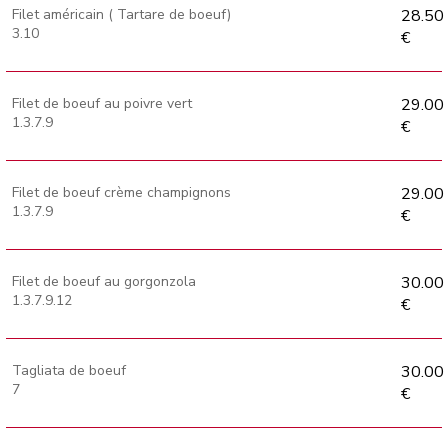
Filet américain ( Tartare de boeuf)
28.50
3.10
€
Filet de boeuf au poivre vert
29.00
1.3.7.9
€
Filet de boeuf crème champignons
29.00
1.3.7.9
€
Filet de boeuf au gorgonzola
30.00
1.3.7.9.12
€
Tagliata de boeuf
30.00
7
€