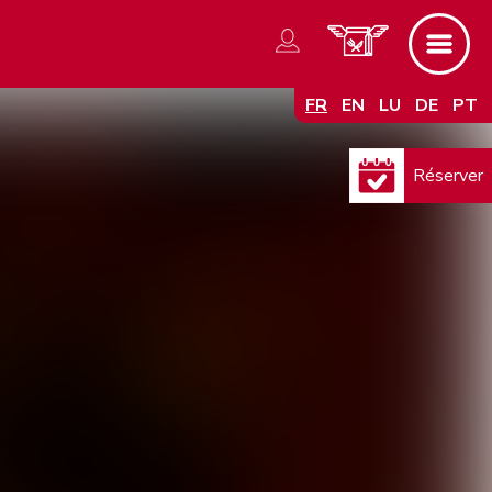
FR
EN
LU
DE
PT
Réserver