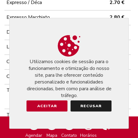
Expresso / Déca
2.70 €
Expresso Macchiato
2.80 €
Double Expresso
3.60 €
Lait Russe
3.40 €
Cappuccino italien ou chantilly
Utilizamos cookies de sessão para o
3.20 €
funcionamento e otimização do nosso
site, para lhe oferecer conteúdo
Chocolat chaud
3.00 €
personalizado e funcionalidades
direcionadas, bem como para análise de
Tisanes
tráfego.
3.50 €
Kir Royal, Samba, Nuit d'été, Ceylan,
Provence, Douce heure, Camomille
ACEITAR
RECUSAR
Thé
3.50 €
Touareg / saveur marocaine (thé verte et
menthe)
Agendar
Mapa
Contato
Horários