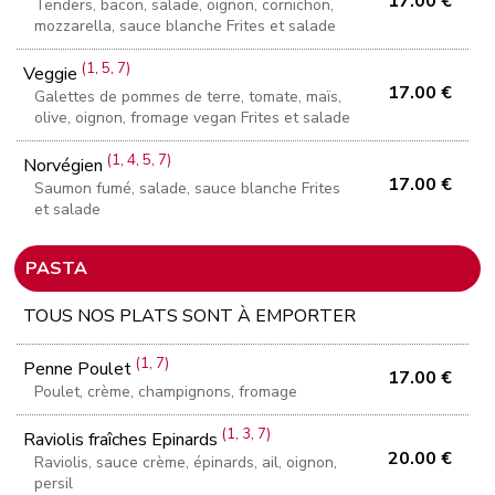
17.00 €
Tenders, bacon, salade, oignon, cornichon,
mozzarella, sauce blanche Frites et salade
(1, 5, 7)
Veggie
17.00 €
Galettes de pommes de terre, tomate, maïs,
olive, oignon, fromage vegan Frites et salade
(1, 4, 5, 7)
Norvégien
17.00 €
Saumon fumé, salade, sauce blanche Frites
et salade
PASTA
TOUS NOS PLATS SONT À EMPORTER
(1, 7)
Penne Poulet
17.00 €
Poulet, crème, champignons, fromage
(1, 3, 7)
Raviolis fraîches Epinards
20.00 €
Raviolis, sauce crème, épinards, ail, oignon,
persil