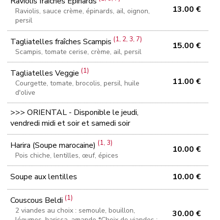
Raviolis fraîches Epinards
13.00 €
Raviolis, sauce crème, épinards, ail, oignon,
persil
(1, 2, 3, 7)
Tagliatelles fraîches Scampis
15.00 €
Scampis, tomate cerise, crème, ail, persil
(1)
Tagliatelles Veggie
11.00 €
Courgette, tomate, brocolis, persil, huile
d'olive
>>> ORIENTAL - Disponible le jeudi,
vendredi midi et soir et samedi soir
(1, 3)
Harira (Soupe marocaine)
10.00 €
Pois chiche, lentilles, œuf, épices
Soupe aux lentilles
10.00 €
(1)
Couscous Beldi
2 viandes au choix : semoule, bouillon,
30.00 €
légumes, harissa, amande *Choix de viandes :