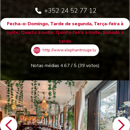
+352 24 52 77 12
Fecha-o: Domingo, Tarde de segunda, Terça-feira à
noite, Quarta à noite, Quinta-feira à noite, Sábado à
tarde
http://www.elephantrouge.lu
Notas médias
4.67
/
5
(
39
votos)