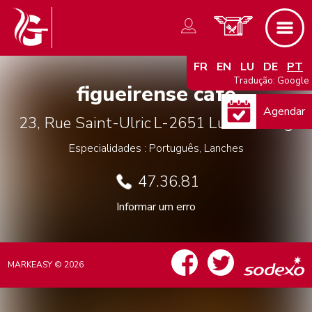
FR
EN
LU
DE
PT
Tradução: Google
figueirense cafe
Agendar
23, Rue Saint-Ulric
L-2651
Luxembourg
Especialidades : Português, Lanches
47.36.81
Informar um erro
MARKEASY © 2026