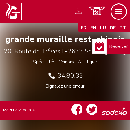
FR
EN
LU
DE
PT
grande muraille rest. chinois
Réserver
20, Route de Trêves
L-2633
Senningerberg
Spécialités : Chinoise, Asiatique
34.80.33
Signalez une erreur
MARKEASY © 2026