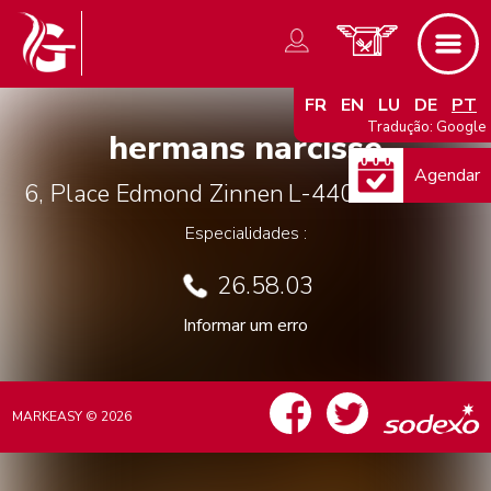
FR
EN
LU
DE
PT
Tradução: Google
hermans narcisse
Agendar
6, Place Edmond Zinnen
L-4405
Soleuvre
Especialidades :
26.58.03
Informar um erro
MARKEASY © 2026