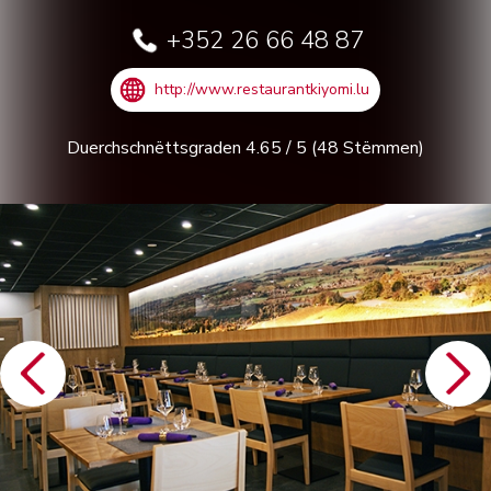
+352 26 66 48 87
http://www.restaurantkiyomi.lu
Duerchschnëttsgraden
4.65
/
5
(
48
Stëmmen)