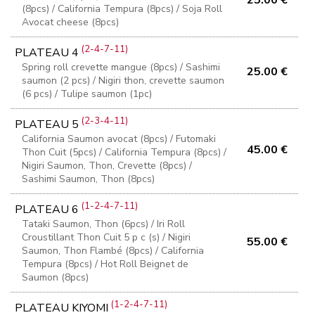
(8pcs) / California Tempura (8pcs) / Soja Roll
Avocat cheese (8pcs)
(2-4-7-11)
PLATEAU 4
Spring roll crevette mangue (8pcs) / Sashimi
25.00 €
saumon (2 pcs) / Nigiri thon, crevette saumon
(6 pcs) / Tulipe saumon (1pc)
(2-3-4-11)
PLATEAU 5
California Saumon avocat (8pcs) / Futomaki
45.00 €
Thon Cuit (5pcs) / California Tempura (8pcs) /
Nigiri Saumon, Thon, Crevette (8pcs) /
Sashimi Saumon, Thon (8pcs)
(1-2-4-7-11)
PLATEAU 6
Tataki Saumon, Thon (6pcs) / Iri Roll
Croustillant Thon Cuit 5 p c (s) / Nigiri
55.00 €
Saumon, Thon Flambé (8pcs) / California
Tempura (8pcs) / Hot Roll Beignet de
Saumon (8pcs)
(1-2-4-7-11)
PLATEAU KIYOMI