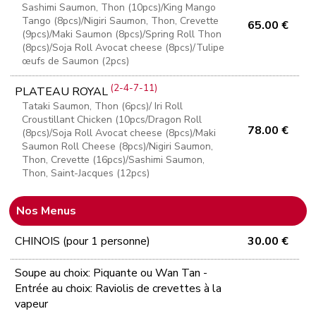
Sashimi Saumon, Thon (10pcs)/King Mango
Tango (8pcs)/Nigiri Saumon, Thon, Crevette
65.00 €
(9pcs)/Maki Saumon (8pcs)/Spring Roll Thon
(8pcs)/Soja Roll Avocat cheese (8pcs)/Tulipe
œufs de Saumon (2pcs)
(2-4-7-11)
PLATEAU ROYAL
Tataki Saumon, Thon (6pcs)/ Iri Roll
Croustillant Chicken (10pcs/Dragon Roll
78.00 €
(8pcs)/Soja Roll Avocat cheese (8pcs)/Maki
Saumon Roll Cheese (8pcs)/Nigiri Saumon,
Thon, Crevette (16pcs)/Sashimi Saumon,
Thon, Saint-Jacques (12pcs)
Nos Menus
CHINOIS (pour 1 personne)
30.00 €
Soupe au choix: Piquante ou Wan Tan -
Entrée au choix: Raviolis de crevettes à la
vapeur