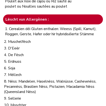
Poulet aux noix de cajou ou Riz sauté au
poulet ou Nouilles sautées au poulet
Lëscht vun Allergènen :
1. Cerealien déi Gluten enthalen: Weess (Spill, Kamut),
Roggen, Gerste, Hafer oder hir hybridiséierte Stämme
2. Muschelfësch
3. D'Eeër
4. De Fësch
5. Erdnuss
6. Soja
7. Mëllech
8. Nëss: Mandelen, Haselnëss, Walnüsse, Cashewnëss,
Pecannëss, Brasilien Nëss, Pistazien, Macadamia Nëss
(Queensland Nëss)
9. Sellerie
10. Moschter