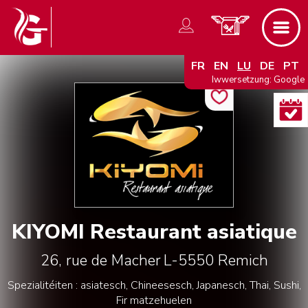
FR
EN
LU
DE
PT
Iwwersetzung: Google
KIYOMI Restaurant asiatique
26, rue de Macher
L-5550
Remich
Spezialitéiten : asiatesch, Chineesesch, Japanesch, Thai, Sushi,
Fir matzehuelen