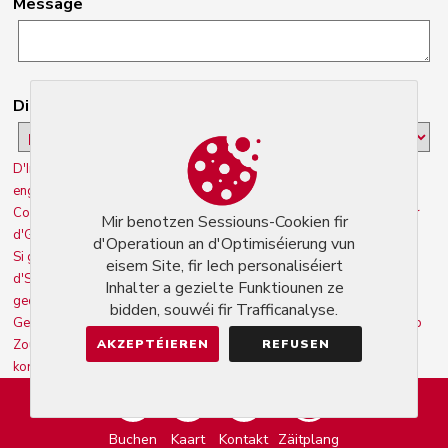
Message
Dir averstanen op déi folgend Konditiounen:
D'Informatiounen, déi op dësem Formulaire gesammelt ginn, ginn an
engem computeriséierten Dossier vun der Firma 'Markeasy
Communication' (Administrator/Creator/Host vun 'Gastronomie.lu') fir
Mir benotzen Sessiouns-Cookien fir
d'Gestioun vum Fonctionnement vum Site opgeholl. 'Gastronomie.lu'.
d'Operatioun an d'Optimiséierung vun
Si gi fir eng Dauer vun 3 Joer gehal (wann net aktiv) a sinn nëmme fir
eisem Site, fir Iech personaliséiert
d'Servicer 'Gastronomie.lu' vun der Firma 'Markeasy Communication'
Inhalter a gezielte Funktiounen ze
geduecht..
bidden, souwéi fir Trafficanalyse.
Geméiss dem Gesetz "Informatik a Fräiheeten" kënnt Dir Äert Recht op
Zougang zu den Donnéeën, déi Iech betreffen, ausüben an se
AKZEPTÉIEREN
REFUSEN
korrigéieren/zerstéieren andeems Dir de Service 'Gastronomie.lu'
kontaktéiert, d'Firma Markeasy Communication :
admin@gastronomie.lu. **
Buchen
Kaart
Kontakt
Zäitplang