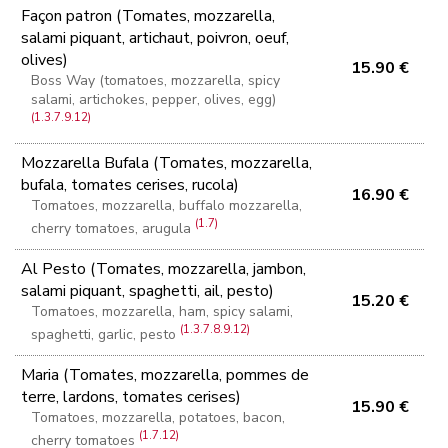
Façon patron (Tomates, mozzarella,
salami piquant, artichaut, poivron, oeuf,
olives)
15.90 €
Boss Way (tomatoes, mozzarella, spicy
salami, artichokes, pepper, olives, egg)
(1.3.7.9.12)
Mozzarella Bufala (Tomates, mozzarella,
bufala, tomates cerises, rucola)
16.90 €
Tomatoes, mozzarella, buffalo mozzarella,
(1.7)
cherry tomatoes, arugula
Al Pesto (Tomates, mozzarella, jambon,
salami piquant, spaghetti, ail, pesto)
15.20 €
Tomatoes, mozzarella, ham, spicy salami,
(1.3.7.8.9.12)
spaghetti, garlic, pesto
Maria (Tomates, mozzarella, pommes de
terre, lardons, tomates cerises)
15.90 €
Tomatoes, mozzarella, potatoes, bacon,
(1.7.12)
cherry tomatoes