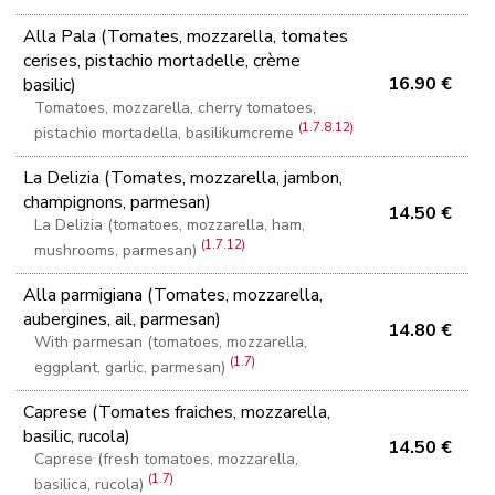
Alla Pala (Tomates, mozzarella, tomates
cerises, pistachio mortadelle, crème
16.90 €
basilic)
Tomatoes, mozzarella, cherry tomatoes,
(1.7.8.12)
pistachio mortadella, basilikumcreme
La Delizia (Tomates, mozzarella, jambon,
champignons, parmesan)
14.50 €
La Delizia (tomatoes, mozzarella, ham,
(1.7.12)
mushrooms, parmesan)
Alla parmigiana (Tomates, mozzarella,
aubergines, ail, parmesan)
14.80 €
With parmesan (tomatoes, mozzarella,
(1.7)
eggplant, garlic, parmesan)
Caprese (Tomates fraiches, mozzarella,
basilic, rucola)
14.50 €
Caprese (fresh tomatoes, mozzarella,
(1.7)
basilica, rucola)