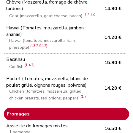
Chèvre (Mozzarella, fromage de chèvre,
lardons)
14.90 €
(1.7.12)
Goat (mozzarella, goat cheese, bacon)
Hawai (Tomates, mozzarella, jambon,
ananas)
14.20 €
Hawai (tomatoes, mozzarella, ham,
(13.7.9.12)
pineapple)
Bacalhau
15.90 €
(1.4.7)
Codfish
Poulet (Tomates, mozzarella, blanc de
poulet grillé, oignons rouges, poivrons)
14.20 €
Chicken (tomatoes, mozzarella, grilled
(1.7)
chicken breasts, red onions, peppers)
Fromages
Assiette de fromages mixtes
16.50 €
1 personne