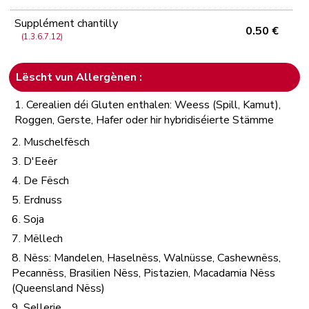
Supplément chantilly
0.50 €
(1.3.6.7.12)
Lëscht vun Allergènen :
1. Cerealien déi Gluten enthalen: Weess (Spill, Kamut),
Roggen, Gerste, Hafer oder hir hybridiséierte Stämme
2. Muschelfësch
3. D'Eeër
4. De Fësch
5. Erdnuss
6. Soja
7. Mëllech
8. Nëss: Mandelen, Haselnëss, Walnüsse, Cashewnëss,
Pecannëss, Brasilien Nëss, Pistazien, Macadamia Nëss
(Queensland Nëss)
9. Sellerie