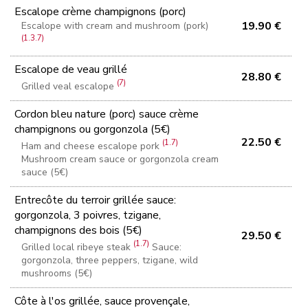
Escalope crème champignons (porc)
19.90 €
Escalope with cream and mushroom (pork)
(1.3.7)
Escalope de veau grillé
28.80 €
(7)
Grilled veal escalope
Cordon bleu nature (porc) sauce crème
champignons ou gorgonzola (5€)
22.50 €
(1.7)
Ham and cheese escalope pork
Mushroom cream sauce or gorgonzola cream
sauce (5€)
Entrecôte du terroir grillée sauce:
gorgonzola, 3 poivres, tzigane,
champignons des bois (5€)
29.50 €
(1.7)
Grilled local ribeye steak
Sauce:
gorgonzola, three peppers, tzigane, wild
mushrooms (5€)
Côte à l'os grillée, sauce provençale,