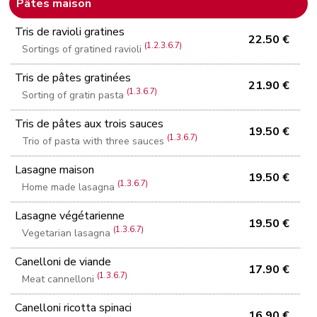
Pâtes maison
Tris de ravioli gratines
22.50 €
(1.2.3.6.7)
Sortings of gratined ravioli
Tris de pâtes gratinées
21.90 €
(1.3.6.7)
Sorting of gratin pasta
Tris de pâtes aux trois sauces
19.50 €
(1.3.6.7)
Trio of pasta with three sauces
Lasagne maison
19.50 €
(1.3.6.7)
Home made lasagna
Lasagne végétarienne
19.50 €
(1.3.6.7)
Vegetarian lasagna
Canelloni de viande
17.90 €
(1.3.6.7)
Meat cannelloni
Canelloni ricotta spinaci
16.90 €