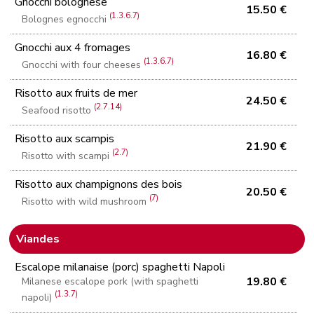
Gnocchi bolognese
15.50 €
(1.3.6.7)
Bolognes egnocchi
Gnocchi aux 4 fromages
16.80 €
(1.3.6.7)
Gnocchi with four cheeses
Risotto aux fruits de mer
24.50 €
(2.7.14)
Seafood risotto
Risotto aux scampis
21.90 €
(2.7)
Risotto with scampi
Risotto aux champignons des bois
20.50 €
(7)
Risotto with wild mushroom
Viandes
Escalope milanaise (porc) spaghetti Napoli
19.80 €
Milanese escalope pork (with spaghetti
(1.3.7)
napoli)