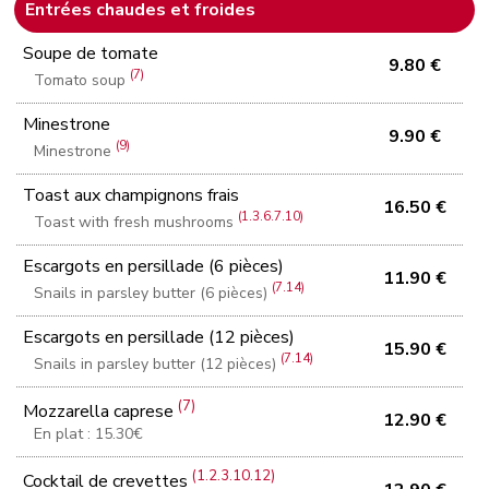
Entrées chaudes et froides
Soupe de tomate
9.80 €
(7)
Tomato soup
Minestrone
9.90 €
(9)
Minestrone
Toast aux champignons frais
16.50 €
(1.3.6.7.10)
Toast with fresh mushrooms
Escargots en persillade (6 pièces)
11.90 €
(7.14)
Snails in parsley butter (6 pièces)
Escargots en persillade (12 pièces)
15.90 €
(7.14)
Snails in parsley butter (12 pièces)
(7)
Mozzarella caprese
12.90 €
En plat : 15.30€
(1.2.3.10.12)
Cocktail de crevettes