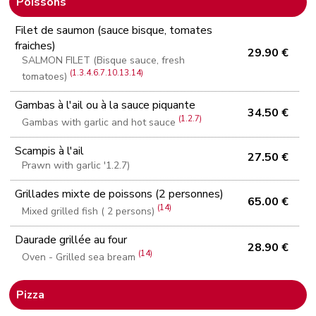
Poissons
Filet de saumon (sauce bisque, tomates
fraiches)
29.90 €
SALMON FILET (Bisque sauce, fresh
(1.3.4.6.7.10.13.14)
tomatoes)
Gambas à l'ail ou à la sauce piquante
34.50 €
(1.2.7)
Gambas with garlic and hot sauce
Scampis à l'ail
27.50 €
Prawn with garlic '1.2.7)
Grillades mixte de poissons (2 personnes)
65.00 €
(14)
Mixed grilled fish ( 2 persons)
Daurade grillée au four
28.90 €
(14)
Oven - Grilled sea bream
Pizza