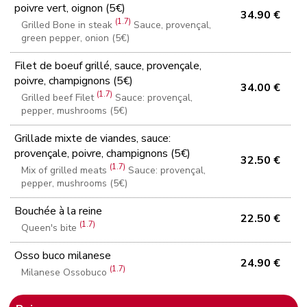
poivre vert, oignon (5€)
34.90 €
(1.7)
Grilled Bone in steak
Sauce, provençal,
green pepper, onion (5€)
Filet de boeuf grillé, sauce, provençale,
poivre, champignons (5€)
34.00 €
(1.7)
Grilled beef Filet
Sauce: provençal,
pepper, mushrooms (5€)
Grillade mixte de viandes, sauce:
provençale, poivre, champignons (5€)
32.50 €
(1.7)
Mix of grilled meats
Sauce: provençal,
pepper, mushrooms (5€)
Bouchée à la reine
22.50 €
(1.7)
Queen's bite
Osso buco milanese
24.90 €
(1.7)
Milanese Ossobuco