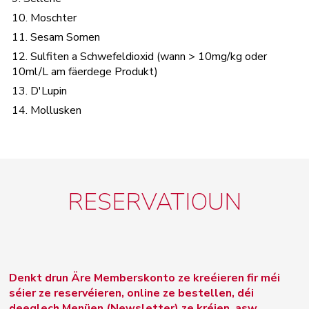
10. Moschter
11. Sesam Somen
12. Sulfiten a Schwefeldioxid (wann > 10mg/kg oder
10ml/L am fäerdege Produkt)
13. D'Lupin
14. Mollusken
RESERVATIOUN
Denkt drun Äre Memberskonto ze kreéieren fir méi
séier ze reservéieren, online ze bestellen, déi
deeglech Menüen (Newsletter) ze kréien, asw.