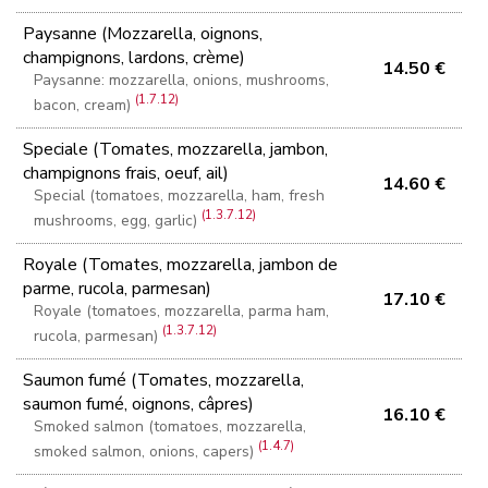
Paysanne (Mozzarella, oignons,
champignons, lardons, crème)
14.50 €
Paysanne: mozzarella, onions, mushrooms,
(1.7.12)
bacon, cream)
Speciale (Tomates, mozzarella, jambon,
champignons frais, oeuf, ail)
14.60 €
Special (tomatoes, mozzarella, ham, fresh
(1.3.7.12)
mushrooms, egg, garlic)
Royale (Tomates, mozzarella, jambon de
parme, rucola, parmesan)
17.10 €
Royale (tomatoes, mozzarella, parma ham,
(1.3.7.12)
rucola, parmesan)
Saumon fumé (Tomates, mozzarella,
saumon fumé, oignons, câpres)
16.10 €
Smoked salmon (tomatoes, mozzarella,
(1.4.7)
smoked salmon, onions, capers)