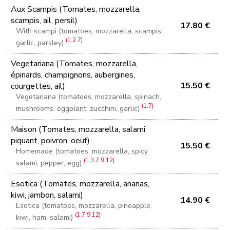
Aux Scampis (Tomates, mozzarella,
scampis, ail, persil)
17.80 €
With scampi (tomatoes, mozzarella, scampis,
(1.2.7)
garlic, parsley)
Vegetariana (Tomates, mozzarella,
épinards, champignons, aubergines,
15.50 €
courgettes, ail)
Vegetariana (tomatoes, mozzarella, spinach,
(1.7)
mushrooms, eggplant, zucchini, garlic)
Maison (Tomates, mozzarella, salami
piquant, poivron, oeuf)
15.50 €
Homemade (tomatoes, mozzarella, spicy
(1.3.7.9.12)
salami, pepper, egg)
Esotica (Tomates, mozzarella, ananas,
kiwi, jambon, salami)
14.90 €
Esotica (tomatoes, mozzarella, pineapple,
(1.7.9.12)
kiwi, ham, salami)