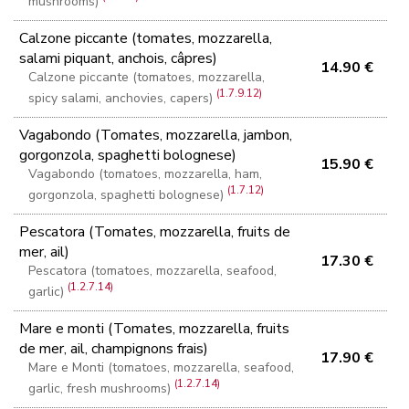
mushrooms)
Calzone piccante (tomates, mozzarella,
salami piquant, anchois, câpres)
14.90 €
Calzone piccante (tomatoes, mozzarella,
(1.7.9.12)
spicy salami, anchovies, capers)
Vagabondo (Tomates, mozzarella, jambon,
gorgonzola, spaghetti bolognese)
15.90 €
Vagabondo (tomatoes, mozzarella, ham,
(1.7.12)
gorgonzola, spaghetti bolognese)
Pescatora (Tomates, mozzarella, fruits de
mer, ail)
17.30 €
Pescatora (tomatoes, mozzarella, seafood,
(1.2.7.14)
garlic)
Mare e monti (Tomates, mozzarella, fruits
de mer, ail, champignons frais)
17.90 €
Mare e Monti (tomatoes, mozzarella, seafood,
(1.2.7.14)
garlic, fresh mushrooms)