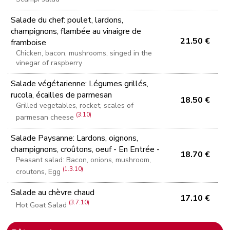
Salade du chef: poulet, lardons,
champignons, flambée au vinaigre de
21.50 €
framboise
Chicken, bacon, mushrooms, singed in the
vinegar of raspberry
Salade végétarienne: Légumes grillés,
rucola, écailles de parmesan
18.50 €
Grilled vegetables, rocket, scales of
(3.10)
parmesan cheese
Salade Paysanne: Lardons, oignons,
champignons, croûtons, oeuf - En Entrée -
18.70 €
Peasant salad: Bacon, onions, mushroom,
(1.3.10)
croutons, Egg
Salade au chèvre chaud
17.10 €
(3.7.10)
Hot Goat Salad