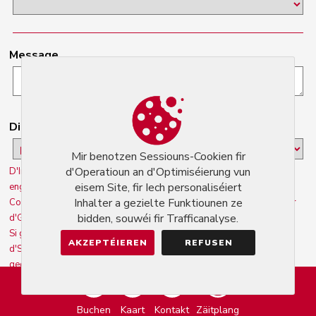
Message
Dir averstanen op déi folgend Konditiounen:
Mir benotzen Sessiouns-Cookien fir
d'Operatioun an d'Optimiséierung vun
D'Informatiounen, déi op dësem Formulaire gesammelt ginn, ginn an
eisem Site, fir Iech personaliséiert
engem computeriséierten Dossier vun der Firma 'Markeasy
Inhalter a gezielte Funktiounen ze
Communication' (Administrator/Creator/Host vun 'Gastronomie.lu') fir
bidden, souwéi fir Trafficanalyse.
d'Gestioun vum Fonctionnement vum Site opgeholl. 'Gastronomie.lu'.
Si gi fir eng Dauer vun 3 Joer gehal (wann net aktiv) a sinn nëmme fir
AKZEPTÉIEREN
REFUSEN
d'Servicer 'Gastronomie.lu' vun der Firma 'Markeasy Communication'
geduecht..
Geméiss dem Gesetz "Informatik a Fräiheeten" kënnt Dir Äert Recht op
Zougang zu den Donnéeën, déi Iech betreffen, ausüben an se
Buchen
Kaart
Kontakt
Zäitplang
korrigéieren/zerstéieren andeems Dir de Service 'Gastronomie.lu'