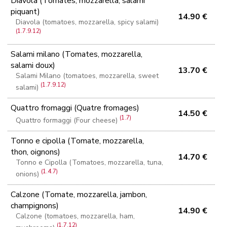
Diavola (Tomates, mozzarella, salami
piquant)
14.90 €
Diavola (tomatoes, mozzarella, spicy salami)
(1.7.9.12)
Salami milano (Tomates, mozzarella,
salami doux)
13.70 €
Salami Milano (tomatoes, mozzarella, sweet
(1.7.9.12)
salami)
Quattro fromaggi (Quatre fromages)
14.50 €
(1.7)
Quattro formaggi (Four cheese)
Tonno e cipolla (Tomate, mozzarella,
thon, oignons)
14.70 €
Tonno e Cipolla (Tomatoes, mozzarella, tuna,
(1.4.7)
onions)
Calzone (Tomate, mozzarella, jambon,
champignons)
14.90 €
Calzone (tomatoes, mozzarella, ham,
(1.7.12)