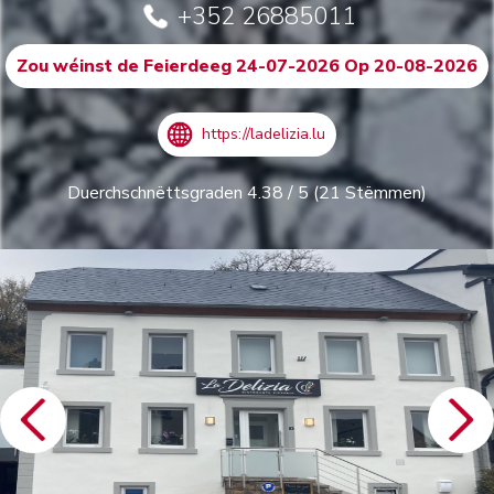
+352 26885011
Zou wéinst de Feierdeeg 24-07-2026 Op 20-08-2026
https://ladelizia.lu
Duerchschnëttsgraden
4.38
/
5
(
21
Stëmmen)