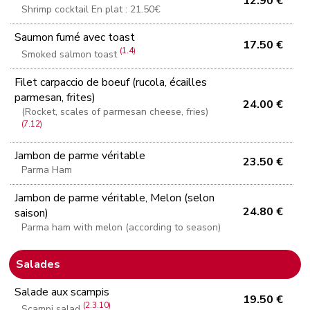
12.90 €
Shrimp cocktail En plat : 21.50€
Saumon fumé avec toast
17.50 €
(1.4)
Smoked salmon toast
Filet carpaccio de boeuf (rucola, écailles
parmesan, frites)
24.00 €
(Rocket, scales of parmesan cheese, fries)
(7.12)
Jambon de parme véritable
23.50 €
Parma Ham
Jambon de parme véritable, Melon (selon
24.80 €
saison)
Parma ham with melon (according to season)
Salades
Salade aux scampis
19.50 €
(2.3.10)
Scampi salad