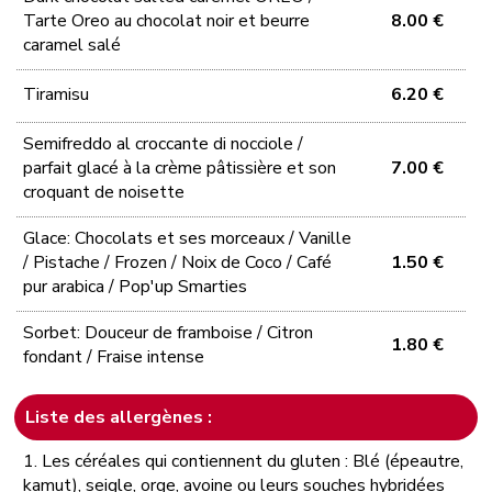
Tarte Oreo au chocolat noir et beurre
8.00 €
caramel salé
Tiramisu
6.20 €
Semifreddo al croccante di nocciole /
parfait glacé à la crème pâtissière et son
7.00 €
croquant de noisette
Glace: Chocolats et ses morceaux / Vanille
/ Pistache / Frozen / Noix de Coco / Café
1.50 €
pur arabica / Pop'up Smarties
Sorbet: Douceur de framboise / Citron
1.80 €
fondant / Fraise intense
Liste des allergènes :
1. Les céréales qui contiennent du gluten : Blé (épeautre,
kamut), seigle, orge, avoine ou leurs souches hybridées