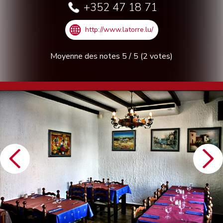
+352 47 18 71
http://www.latorre.lu/
Moyenne des notes
5
/
5
(
2
votes)