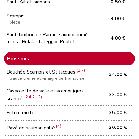
Sauf : Ail et oignons
0.50 €
Scampis
3.00 €
pièce
Sauf: Jambon de Parme, saumon fumé,
4.00 €
rucola, Bufala, Taleggio, Poulet
Poissons
(2.7)
Bouchée Scampis et St Jacques
34.00 €
Sauce crème et vinaigre de framboise
Cassolette de sole et scampi (gros
33.00 €
(2.4.7.12)
scampi)
Friture mixte
35.00 €
(4)
30.00 €
Pavé de saumon grillé