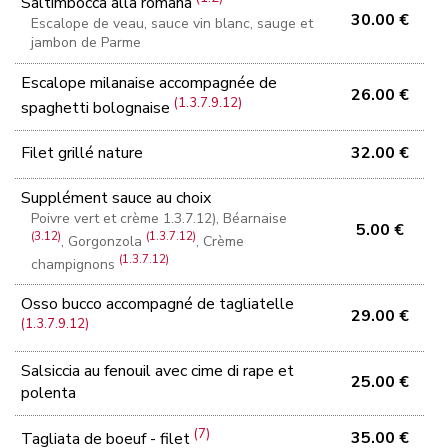
Saltimbocca alla romana
30.00 €
Escalope de veau, sauce vin blanc, sauge et
jambon de Parme
Escalope milanaise accompagnée de
26.00 €
(1.3.7.9.12)
spaghetti bolognaise
Filet grillé nature
32.00 €
Supplément sauce au choix
Poivre vert et crème 1.3.7.12), Béarnaise
5.00 €
(3.12)
(1.3.7.12)
, Gorgonzola
, Crème
(1.3.7.12)
champignons
Osso bucco accompagné de tagliatelle
29.00 €
(1.3.7.9.12)
Salsiccia au fenouil avec cime di rape et
25.00 €
polenta
(7)
35.00 €
Tagliata de boeuf - filet