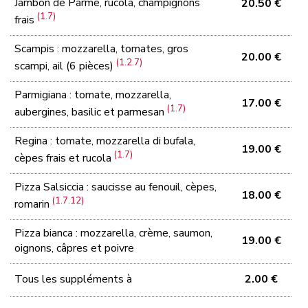
Jambon de Parme, rucola, champignons
20.50 €
(1.7)
frais
Scampis : mozzarella, tomates, gros
20.00 €
(1.2.7)
scampi, ail (6 pièces)
Parmigiana : tomate, mozzarella,
17.00 €
(1.7)
aubergines, basilic et parmesan
Regina : tomate, mozzarella di bufala,
19.00 €
(1.7)
cèpes frais et rucola
Pizza Salsiccia : saucisse au fenouil, cèpes,
18.00 €
(1.7.12)
romarin
Pizza bianca : mozzarella, crème, saumon,
19.00 €
oignons, câpres et poivre
Tous les suppléments à
2.00 €