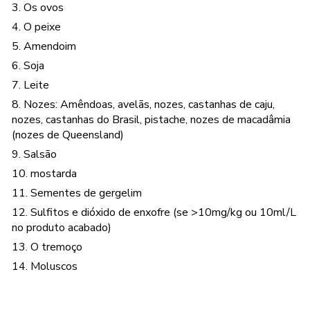
3. Os ovos
4. O peixe
5. Amendoim
6. Soja
7. Leite
8. Nozes: Amêndoas, avelãs, nozes, castanhas de caju,
nozes, castanhas do Brasil, pistache, nozes de macadâmia
(nozes de Queensland)
9. Salsão
10. mostarda
11. Sementes de gergelim
12. Sulfitos e dióxido de enxofre (se >10mg/kg ou 10ml/L
no produto acabado)
13. O tremoço
14. Moluscos