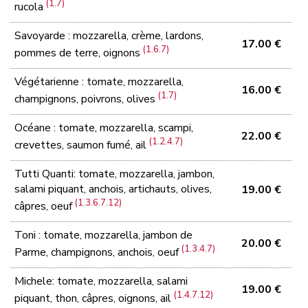
(1.7)
rucola
Savoyarde : mozzarella, crème, lardons,
17.00 €
(1.6.7)
pommes de terre, oignons
Végétarienne : tomate, mozzarella,
16.00 €
(1.7)
champignons, poivrons, olives
Océane : tomate, mozzarella, scampi,
22.00 €
(1.2.4.7)
crevettes, saumon fumé, ail
Tutti Quanti: tomate, mozzarella, jambon,
salami piquant, anchois, artichauts, olives,
19.00 €
(1.3.6.7.12)
câpres, oeuf
Toni : tomate, mozzarella, jambon de
20.00 €
(1.3.4.7)
Parme, champignons, anchois, oeuf
Michele: tomate, mozzarella, salami
19.00 €
(1.4.7.12)
piquant, thon, câpres, oignons, ail