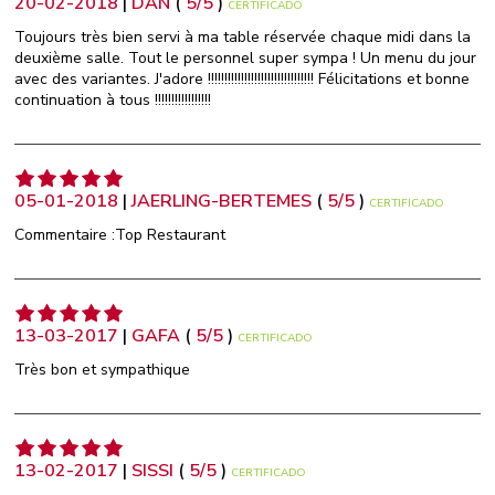
20-02-2018
|
DAN
(
5
/
5
)
CERTIFICADO
Toujours très bien servi à ma table réservée chaque midi dans la
deuxième salle. Tout le personnel super sympa ! Un menu du jour
avec des variantes. J'adore !!!!!!!!!!!!!!!!!!!!!!!!!!!!!!!! Félicitations et bonne
continuation à tous !!!!!!!!!!!!!!!!!
05-01-2018
|
JAERLING-BERTEMES
(
5
/
5
)
CERTIFICADO
Commentaire :Top Restaurant
13-03-2017
|
GAFA
(
5
/
5
)
CERTIFICADO
Très bon et sympathique
13-02-2017
|
SISSI
(
5
/
5
)
CERTIFICADO