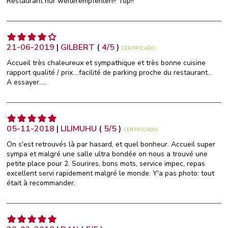
Restaurant nur weiterempfehlen!! Top!!
21-06-2019
|
GILBERT
(
4
/
5
)
CERTIFICADO
Accueil très chaleureux et sympathique et très bonne cuisine
rapport qualité / prix....facilité de parking proche du restaurant...
A essayer.....
05-11-2018
|
LILIMUHU
(
5
/
5
)
CERTIFICADO
On s'est retrouvés là par hasard, et quel bonheur. Accueil super
sympa et malgré une salle ultra bondée on nous a trouvé une
petite place pour 2. Sourires, bons mots, service impec, repas
excellent servi rapidement malgré le monde. Y'a pas photo: tout
était à recommander.