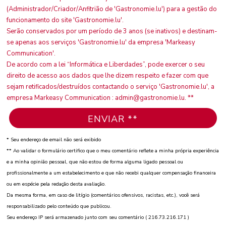
(Administrador/Criador/Anfitrião de 'Gastronomie.lu') para a gestão do
funcionamento do site 'Gastronomie.lu'.
Serão conservados por um período de 3 anos (se inativos) e destinam-
se apenas aos serviços 'Gastronomie.lu' da empresa 'Markeasy
Communication'.
De acordo com a lei “Informática e Liberdades”, pode exercer o seu
direito de acesso aos dados que lhe dizem respeito e fazer com que
sejam retificados/destruídos contactando o serviço 'Gastronomie.lu', a
empresa Markeasy Communication : admin@gastronomie.lu. **
* Seu endereço de email não será exibido
** Ao validar o formulário certifico que o meu comentário reflete a minha própria experiência
e a minha opinião pessoal, que não estou de forma alguma ligado pessoal ou
profissionalmente a um estabelecimento e que não recebi qualquer compensação financeira
ou em espécie pela redação desta avaliação.
Da mesma forma, em caso de litígio (comentários ofensivos, racistas, etc.), você será
responsabilizado pelo conteúdo que publicou.
Seu endereço IP será armazenado junto com seu comentário ( 216.73.216.171 )