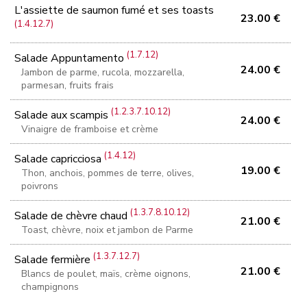
L'assiette de saumon fumé et ses toasts
23.00 €
(1.4.12.7)
(1.7.12)
Salade Appuntamento
24.00 €
Jambon de parme, rucola, mozzarella,
parmesan, fruits frais
(1.2.3.7.10.12)
Salade aux scampis
24.00 €
Vinaigre de framboise et crème
(1.4.12)
Salade capricciosa
19.00 €
Thon, anchois, pommes de terre, olives,
poivrons
(1.3.7.8.10.12)
Salade de chèvre chaud
21.00 €
Toast, chèvre, noix et jambon de Parme
(1.3.7.12.7)
Salade fermière
21.00 €
Blancs de poulet, maïs, crème oignons,
champignons