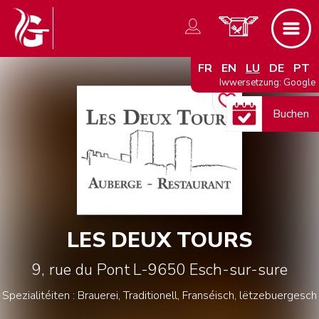
FR
EN
LU
DE
PT
Iwwersetzung: Google
Buchen
LES DEUX TOURS
9, rue du Pont
L-9650
Esch-sur-sure
Spezialitéiten : Brauerei, Traditionell, Franséisch, lëtzebuergesch