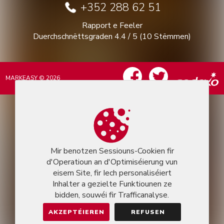
+352 288 62 51
Rapport e Feeler
Duerchschnëttsgraden
4.4
/
5
(
10
Stëmmen)
MARKEASY © 2026
Mir benotzen Sessiouns-Cookien fir
d'Operatioun an d'Optimiséierung vun
eisem Site, fir Iech personaliséiert
Inhalter a gezielte Funktiounen ze
bidden, souwéi fir Trafficanalyse.
AKZEPTÉIEREN
REFUSEN