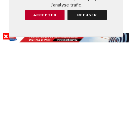
l'analyse trafic.
ACCEPTER
REFUSER
RÉSULTAT DE LA RECHERCHE
JINGDO
@LUXEMBOURG-BONNEVOIE
4.7/5