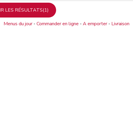
Menus du jour
-
Commander en ligne
-
A emporter
-
Livraison