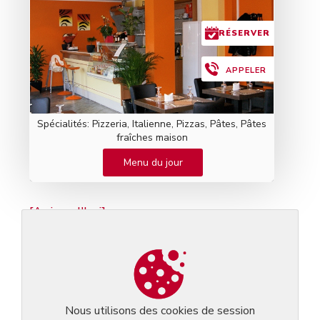
RÉSERVER
APPELER
Spécialités: Pizzeria, Italienne, Pizzas, Pâtes, Pâtes
fraîches maison
Menu du jour
[Aujourd'hui]
VENDREDI
Menu du jour du Vendredi
• ENTRÉE
Toast aux champignons
Nous utilisons des cookies de session