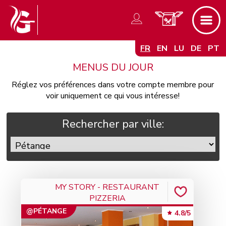
FR
EN
LU
DE
PT
MENUS DU JOUR
Réglez vos préférences dans votre compte membre pour
voir uniquement ce qui vous intéresse!
Rechercher par ville:
MY STORY - RESTAURANT
PIZZERIA
@PÉTANGE
4.8/5