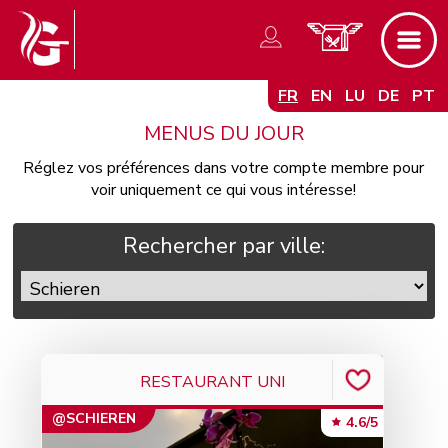
FR
EN
LU
DE
PT
MENUS DU JOUR
Réglez vos préférences dans votre compte membre pour
voir uniquement ce qui vous intéresse!
Rechercher par ville:
RESTAURANT UNI
@SCHIEREN
4.6/5