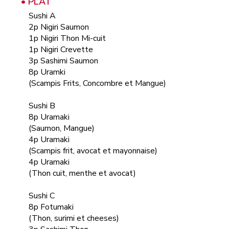
• PLAT
Sushi A
2p Nigiri Saumon
1p Nigiri Thon Mi-cuit
1p Nigiri Crevette
3p Sashimi Saumon
8p Uramki
(Scampis Frits, Concombre et Mangue)
Sushi B
8p Uramaki
(Saumon, Mangue)
4p Uramaki
(Scampis frit, avocat et mayonnaise)
4p Uramaki
(Thon cuit, menthe et avocat)
Sushi C
8p Fotumaki
(Thon, surimi et cheeses)