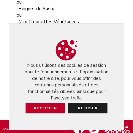
ou
-Beignet de Sushi
ou
-Mini-Croquettes Végétariens
ou
-Salade de Poulet
• PLAT
-Boeuf aux Oignons
ou
Nous utilisons des cookies de session
-Poulet façon Piquante
pour le fonctionnement et l'optimisation
ou
de notre site, pour vous offrir des
-Riz sautés aux Scampis
contenus personnalisés et des
14.80€
fonctionnalités ciblées, ainsi que pour
l'analyse trafic.
ACCEPTER
REFUSER
MARKEASY © 2026