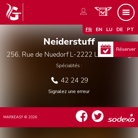
FR
EN
LU
DE
PT
Neiderstuff
Réserver
256, Rue de Nuedorf
L-2222
Luxembourg
Spécialités :
42 24 29
Signalez une erreur
MARKEASY © 2026