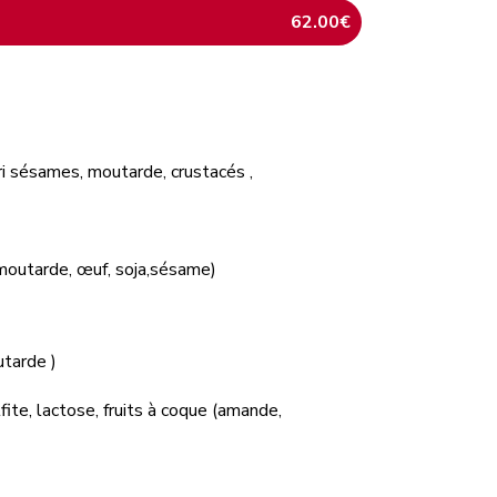
62.00€
leri sésames, moutarde, crustacés ,
, moutarde, œuf, soja,sésame)
utarde )
fite, lactose, fruits à coque (amande,