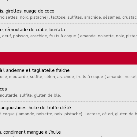
s, girolles, nuage de coco
oisettes, noix, pistache) , lactose, sulfites, arachide, sésames, crusta
, rémoulade de crabe, burrata
 oeuf, poisson, arachide, fruits à coque ( amande, noisette, noix, pista
 l ancienne et tagliatelle fraiche
tose, moutarde, sulfite, céleri, arachide, fruits à coque ( amande, noiset
uces
moutarde, sulfite, gluten de blé,
langoustines, huile de truffe d’été
s à coque ( amande, noisette, noix, pistache) , lactose, céleri, gluten de
s, condiment mangue à l’huile