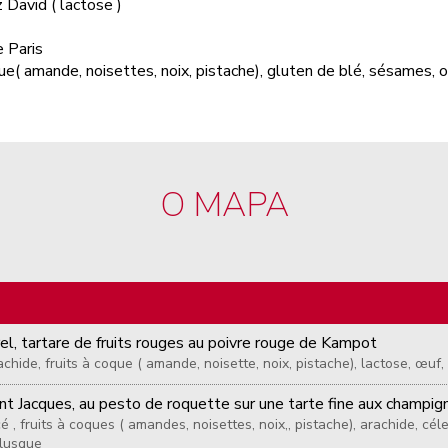
 David ( lactose )
e Paris
coque( amande, noisettes, noix, pistache), gluten de blé, sésames,
O MAPA
rel, tartare de fruits rouges au poivre rouge de Kampot
rachide, fruits à coque ( amande, noisette, noix, pistache), lactose, œuf
int Jacques, au pesto de roquette sur une tarte fine aux champig
cé , fruits à coques ( amandes, noisettes, noix,, pistache), arachide, cé
llusque