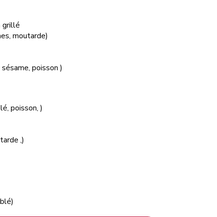
grillé
ames, moutarde)
e, sésame, poisson )
lé, poisson, )
tarde ,)
 blé)