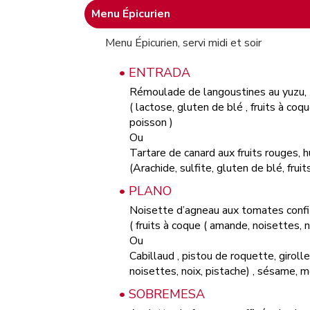
Menu Épicurien
Menu Épicurien, servi midi et soir
• ENTRADA
Rémoulade de langoustines au yuzu, t
( lactose, gluten de blé , fruits à coq
poisson )
Ou
Tartare de canard aux fruits rouges, h
(Arachide, sulfite, gluten de blé, fru
• PLANO
Noisette d’agneau aux tomates confit
( fruits à coque ( amande, noisettes, n
Ou
Cabillaud , pistou de roquette, girolle
noisettes, noix, pistache) , sésame, 
• SOBREMESA