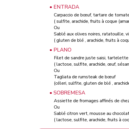
• ENTRADA
Carpaccio de bœuf, tartare de tomate 
( sulfite, arachide, fruits à coque (a
Ou
Sablé aux olives noires, ratatouille, v
( gluten de blé , arachide, fruits à c
• PLANO
Filet de sandre juste saisi, tartelette
( lactose, sulfite, arachide, œuf, sésa
Ou
Tagliata de rumsteak de bœuf
(céleri, sulfite, gluten de blé , arach
• SOBREMESA
Assiette de fromages affinés de chez
Ou
Sablé citron vert, mousse au chocolat
( lactose, sulfite, arachide, fruits à