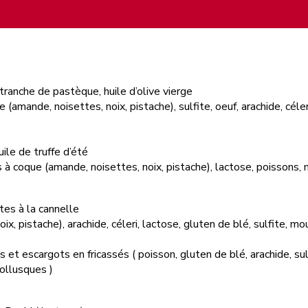
ranche de pastèque, huile d’olive vierge
ue (amande, noisettes, noix, pistache), sulfite, oeuf, arachide, cé
uile de truffe d’été
its à coque (amande, noisettes, noix, pistache), lactose, poissons
es à la cannelle
oix, pistache), arachide, céleri, lactose, gluten de blé, sulfite, mo
s et escargots en fricassés ( poisson, gluten de blé, arachide, sul
mollusques )