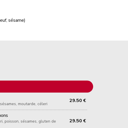
 oeuf, sésame)
29.50 €
, sésames, moutarde, céleri
nons
29.50 €
leri, poisson, sésames, gluten de