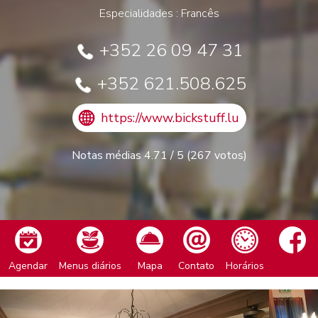
Especialidades : Francês
+352 26 09 47 31
+352 621.508.625
https://www.bickstuff.lu
Notas médias
4.71
/
5
(
267
votos)
Agendar
Menus diários
Mapa
Contato
Horários