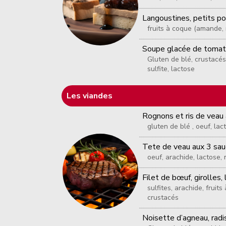
Langoustines, petits poi
fruits à coque (amande, n
Soupe glacée de tomate
Gluten de blé, crustacés,
sulfite, lactose
Les viandes
Rognons et ris de veau à
gluten de blé , oeuf, lac
Tete de veau aux 3 sa
oeuf, arachide, lactose, 
Filet de bœuf, girolles, 
sulfites, arachide, fruit
crustacés
Noisette d’agneau, radi