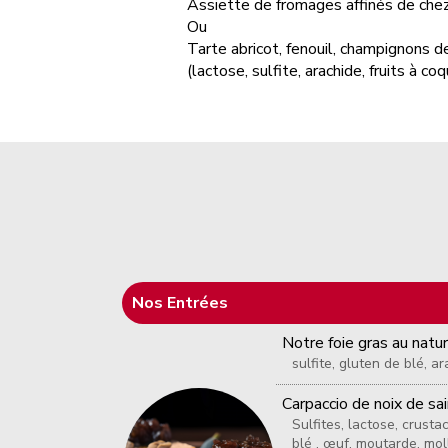
Assiette de fromages affinés de chez
Ou
Tarte abricot, fenouil, champignons d
(lactose, sulfite, arachide, fruits à 
Nos Entrées
Notre foie gras au natu
sulfite, gluten de blé, a
Carpaccio de noix de sa
Sulfites, lactose, crusta
blé , œuf, moutarde, mo