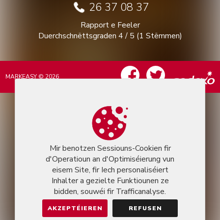
26 37 08 37
Rapport e Feeler
Duerchschnëttsgraden
4
/
5
(
1
Stëmmen)
MARKEASY © 2026
Mir benotzen Sessiouns-Cookien fir
d'Operatioun an d'Optimiséierung vun
eisem Site, fir Iech personaliséiert
Inhalter a gezielte Funktiounen ze
bidden, souwéi fir Trafficanalyse.
AKZEPTÉIEREN
REFUSEN