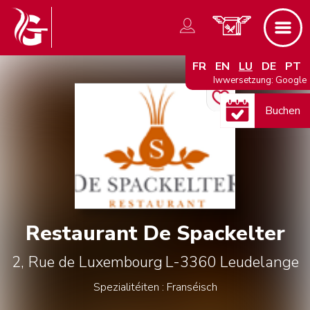
FR
EN
LU
DE
PT
Iwwersetzung: Google
Buchen
Restaurant De Spackelter
2, Rue de Luxembourg
L-3360
Leudelange
Spezialitéiten : Franséisch