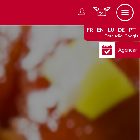
FR
EN
LU
DE
PT
Tradução: Google