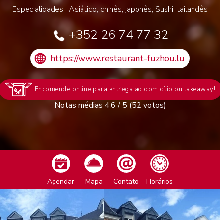
Especialidades : Asiático, chinês, japonês, Sushi, tailandês
+352 26 74 77 32
https://www.restaurant-fuzhou.lu
Encomende online para entrega ao domicílio ou takeaway!
Notas médias
4.6
/
5
(
52
votos)
Agendar
Mapa
Contato
Horários