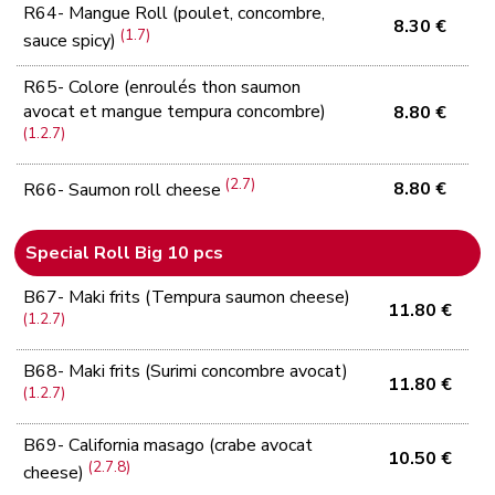
R64- Mangue Roll (poulet, concombre,
8.30 €
(1.7)
sauce spicy)
R65- Colore (enroulés thon saumon
avocat et mangue tempura concombre)
8.80 €
(1.2.7)
(2.7)
8.80 €
R66- Saumon roll cheese
Special Roll Big 10 pcs
B67- Maki frits (Tempura saumon cheese)
11.80 €
(1.2.7)
B68- Maki frits (Surimi concombre avocat)
11.80 €
(1.2.7)
B69- California masago (crabe avocat
10.50 €
(2.7.8)
cheese)