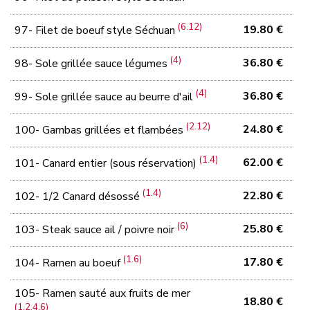
(6.12)
19.80 €
97- Filet de boeuf style Séchuan
(4)
36.80 €
98- Sole grillée sauce légumes
(4)
36.80 €
99- Sole grillée sauce au beurre d'ail
(2.12)
24.80 €
100- Gambas grillées et flambées
(1.4)
62.00 €
101- Canard entier (sous réservation)
(1.4)
22.80 €
102- 1/2 Canard désossé
(6)
25.80 €
103- Steak sauce ail / poivre noir
(1.6)
17.80 €
104- Ramen au boeuf
105- Ramen sauté aux fruits de mer
18.80 €
(1.2.4.6)