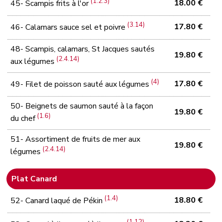
(1.2.3)
18.00 €
45- Scampis frits à l'or
(3.14)
17.80 €
46- Calamars sauce sel et poivre
48- Scampis, calamars, St Jacques sautés
19.80 €
(2.4.14)
aux légumes
(4)
17.80 €
49- Filet de poisson sauté aux légumes
50- Beignets de saumon sauté à la façon
19.80 €
(1.6)
du chef
51- Assortiment de fruits de mer aux
19.80 €
(2.4.14)
légumes
Plat Canard
(1.4)
18.80 €
52- Canard laqué de Pékin
(1.12)