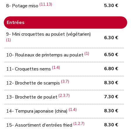
(11.13)
5.30 €
8- Potage miso
Entrées
9- Mini croquettes au poulet (végétarien)
6.30 €
(1)
(1)
6.50 €
10- Rouleaux de printemps au poulet
(1.4)
6.80 €
11- Croquettes nems
(3.7)
8.30 €
12- Brochette de scampis
(2.3.7)
7.30 €
13- Brochette de poulet
(1.4)
8.30 €
14- Tempura japonaise (china)
(1.2.7)
8.30 €
15- Assortiment d'entrées fried