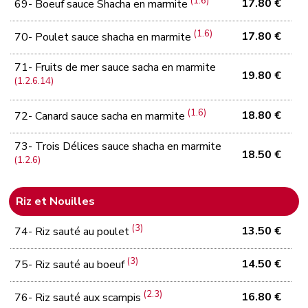
(1.6)
17.80 €
69- Boeuf sauce Shacha en marmite
(1.6)
17.80 €
70- Poulet sauce shacha en marmite
71- Fruits de mer sauce sacha en marmite
19.80 €
(1.2.6.14)
(1.6)
18.80 €
72- Canard sauce sacha en marmite
73- Trois Délices sauce shacha en marmite
18.50 €
(1.2.6)
Riz et Nouilles
(3)
13.50 €
74- Riz sauté au poulet
(3)
14.50 €
75- Riz sauté au boeuf
(2.3)
16.80 €
76- Riz sauté aux scampis