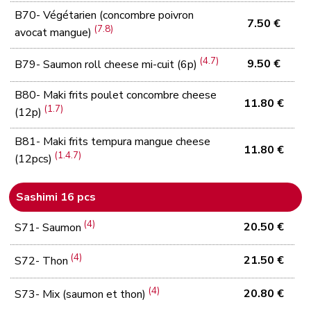
B70- Végétarien (concombre poivron
7.50 €
(7.8)
avocat mangue)
(4.7)
9.50 €
B79- Saumon roll cheese mi-cuit (6p)
B80- Maki frits poulet concombre cheese
11.80 €
(1.7)
(12p)
B81- Maki frits tempura mangue cheese
11.80 €
(1.4.7)
(12pcs)
Sashimi 16 pcs
(4)
20.50 €
S71- Saumon
(4)
21.50 €
S72- Thon
(4)
20.80 €
S73- Mix (saumon et thon)