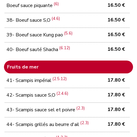
(6)
16.50 €
Boeuf sauce piquante
(4.6)
16.50 €
38- Boeuf sauce S,O
(5.6)
16.50 €
39- Boeuf sauce Kung pao
(6.12)
16.50 €
40- Boeuf sauté Shacha
Fruits de mer
(2.5.12)
17.80 €
41- Scampis impérial
(2.4.6)
17.80 €
42- Scampis sauce S,O
(2.3)
17.80 €
43- Scampis sauce sel et poivre
(2.3)
17.80 €
44- Scampis grillés au beurre d'ail