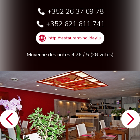
+352 26 37 09 78
+352 621 611 741
http://restaurant-holiday.lu
Moyenne des notes
4.76
/
5
(
38
votes)