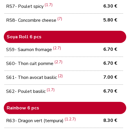
(1.7)
6.30 €
R57- Poulet spicy
(7)
5.80 €
R58- Concombre cheese
Soya Roll 6 pcs
(2.7)
6.70 €
S59- Saumon fromage
(2.7)
6.70 €
S60- Thon cuit pomme
(2)
7.00 €
S61- Thon avocat basilic
(1.7)
6.70 €
S62- Poulet basilic
Rainbow 6 pcs
(1.2.7)
8.30 €
R63- Dragon vert (tempura)