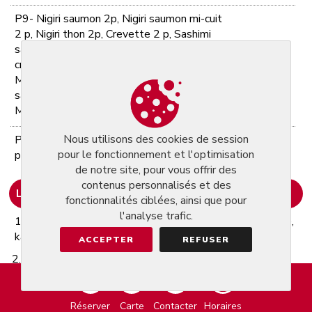
P9- Nigiri saumon 2p, Nigiri saumon mi-cuit
2 p, Nigiri thon 2p, Crevette 2 p, Sashimi
saumon 2 p, sashimi thon 3 p, sashimi
crevette 3 p, California poulet ananas 6p,
52.80 €
Mangue roll poulet concombre spicy 6p,
saumon roll cheese 6 p, Maki saumon 6 p,
Maki f
Nous utilisons des cookies de session
P10- Spécial combinaison du chef (pour 2
55.00 €
pour le fonctionnement et l'optimisation
personnes)
de notre site, pour vous offrir des
contenus personnalisés et des
Liste des allergènes :
fonctionnalités ciblées, ainsi que pour
l'analyse trafic.
1. Les céréales qui contiennent du gluten : Blé (épeautre,
kamut), seigle, orge, avoine ou leurs souches hybridées
ACCEPTER
REFUSER
2. Les crustacés
3. Les oeufs
4. Les poissons
Réserver
Carte
Contacter
Horaires