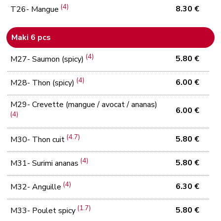
(4)
8.30 €
T26- Mangue
Maki 6 pcs
(4)
5.80 €
M27- Saumon (spicy)
(4)
6.00 €
M28- Thon (spicy)
M29- Crevette (mangue / avocat / ananas)
6.00 €
(4)
(4.7)
5.80 €
M30- Thon cuit
(4)
5.80 €
M31- Surimi ananas
(4)
6.30 €
M32- Anguille
(1.7)
5.80 €
M33- Poulet spicy