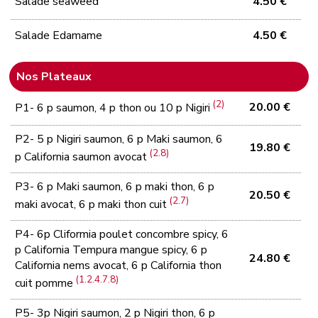
Salade seaweed
4.50 €
Salade Edamame
4.50 €
Nos Plateaux
(2)
20.00 €
P1- 6 p saumon, 4 p thon ou 10 p Nigiri
P2- 5 p Nigiri saumon, 6 p Maki saumon, 6
19.80 €
(2.8)
p California saumon avocat
P3- 6 p Maki saumon, 6 p maki thon, 6 p
20.50 €
(2.7)
maki avocat, 6 p maki thon cuit
P4- 6p Cliformia poulet concombre spicy, 6
p California Tempura mangue spicy, 6 p
24.80 €
California nems avocat, 6 p California thon
(1.2.4.7.8)
cuit pomme
P5- 3p Nigiri saumon, 2 p Nigiri thon, 6 p