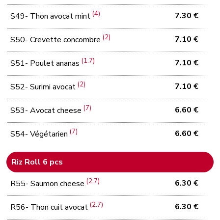
(4)
7.30 €
S49- Thon avocat mint
(2)
7.10 €
S50- Crevette concombre
(1.7)
7.10 €
S51- Poulet ananas
(2)
7.10 €
S52- Surimi avocat
(7)
6.60 €
S53- Avocat cheese
(7)
6.60 €
S54- Végétarien
Riz Roll 6 pcs
(2.7)
6.30 €
R55- Saumon cheese
(2.7)
6.30 €
R56- Thon cuit avocat