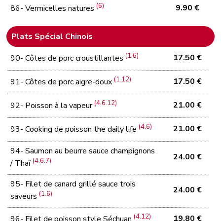
(6)
9.90 €
86- Vermicelles natures
Plats Spécial Chinois
(1.6)
17.50 €
90- Côtes de porc croustillantes
(1.12)
17.50 €
91- Côtes de porc aigre-doux
(4.6.12)
21.00 €
92- Poisson à la vapeur
(4.6)
21.00 €
93- Cooking de poisson the daily life
94- Saumon au beurre sauce champignons
24.00 €
(4.6.7)
/ Thaï
95- Filet de canard grillé sauce trois
24.00 €
(1.6)
saveurs
(4.12)
19.80 €
96- Filet de poisson style Séchuan