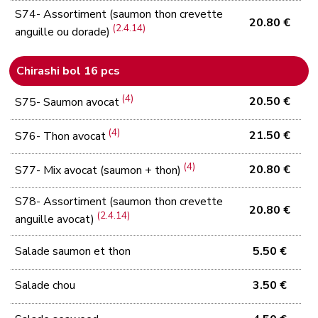
S74- Assortiment (saumon thon crevette
20.80 €
(2.4.14)
anguille ou dorade)
Chirashi bol 16 pcs
(4)
20.50 €
S75- Saumon avocat
(4)
21.50 €
S76- Thon avocat
(4)
20.80 €
S77- Mix avocat (saumon + thon)
S78- Assortiment (saumon thon crevette
20.80 €
(2.4.14)
anguille avocat)
Salade saumon et thon
5.50 €
Salade chou
3.50 €