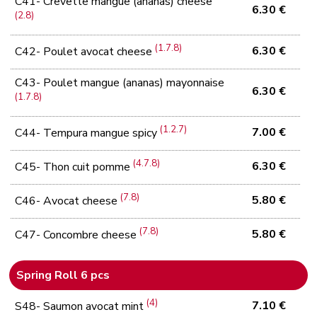
C41- Crevette mangue (ananas) cheese
6.30 €
(2.8)
(1.7.8)
6.30 €
C42- Poulet avocat cheese
C43- Poulet mangue (ananas) mayonnaise
6.30 €
(1.7.8)
(1.2.7)
7.00 €
C44- Tempura mangue spicy
(4.7.8)
6.30 €
C45- Thon cuit pomme
(7.8)
5.80 €
C46- Avocat cheese
(7.8)
5.80 €
C47- Concombre cheese
Spring Roll 6 pcs
(4)
7.10 €
S48- Saumon avocat mint