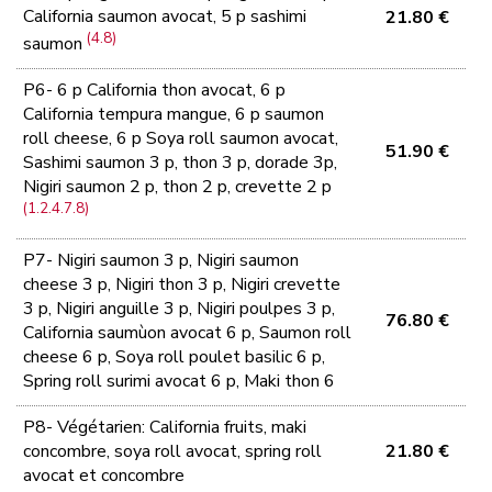
California saumon avocat, 5 p sashimi
21.80 €
(4.8)
saumon
P6- 6 p California thon avocat, 6 p
California tempura mangue, 6 p saumon
roll cheese, 6 p Soya roll saumon avocat,
51.90 €
Sashimi saumon 3 p, thon 3 p, dorade 3p,
Nigiri saumon 2 p, thon 2 p, crevette 2 p
(1.2.4.7.8)
P7- Nigiri saumon 3 p, Nigiri saumon
cheese 3 p, Nigiri thon 3 p, Nigiri crevette
3 p, Nigiri anguille 3 p, Nigiri poulpes 3 p,
76.80 €
California saumùon avocat 6 p, Saumon roll
cheese 6 p, Soya roll poulet basilic 6 p,
Spring roll surimi avocat 6 p, Maki thon 6
P8- Végétarien: California fruits, maki
concombre, soya roll avocat, spring roll
21.80 €
avocat et concombre