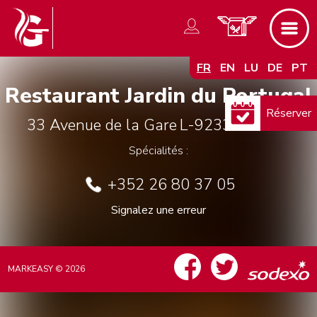
FR
EN
LU
DE
PT
Restaurant Jardin du Portugal
Réserver
33 Avenue de la Gare
L-9233
Diekirch
Spécialités :
+352 26 80 37 05
Signalez une erreur
MARKEASY © 2026