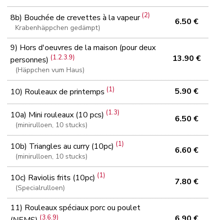
(2)
8b) Bouchée de crevettes à la vapeur
6.50 €
Krabenhäppchen gedämpt)
9) Hors d'oeuvres de la maison (pour deux
(1.2.3.9)
13.90 €
personnes)
(Häppchen vum Haus)
(1)
5.90 €
10) Rouleaux de printemps
(1.3)
10a) Mini rouleaux (10 pcs)
6.50 €
(minirulloen, 10 stucks)
(1)
10b) Triangles au curry (10pc)
6.60 €
(minirulloen, 10 stucks)
(1)
10c) Raviolis frits (10pc)
7.80 €
(Specialrulloen)
11) Rouleaux spéciaux porc ou poulet
(3.6.9)
6.90 €