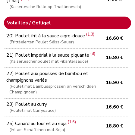
(Thaï)
(Kaiserlesche Rullo op Thailännesch)
Volailles / Gefligel
(1.3)
20) Poulet frit à la sauce aigre-douce
16.60 €
(Frittéeierten Poulet Séiss-Sauer)
(8)
21) Poulet impérial à la sauce piquante
16.80 €
(Kaiserleschenpoulet mat Pikantersauce)
22) Poulet aux pousses de bambou et
champignons variés
16.90 €
(Poulet mat Bambussprossen an verschidden
Champignoen)
23) Poulet au curry
16.60 €
(Poulet mat Currysauce)
(1.6)
25) Canard au four et au soja
18.80 €
(Int am Schäffchen mat Soja)