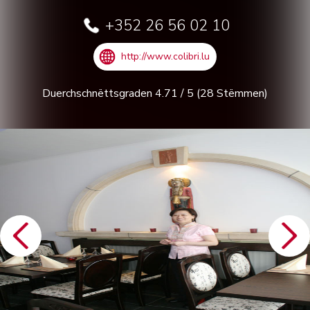
+352 26 56 02 10
http://www.colibri.lu
Duerchschnëttsgraden
4.71
/
5
(
28
Stëmmen)