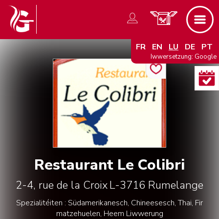
FR
EN
LU
DE
PT
Iwwersetzung: Google
Restaurant Le Colibri
2-4, rue de la Croix
L-3716
Rumelange
Spezialitéiten : Südamerikanesch, Chineesesch, Thai, Fir
matzehuelen, Heem Liwwerung