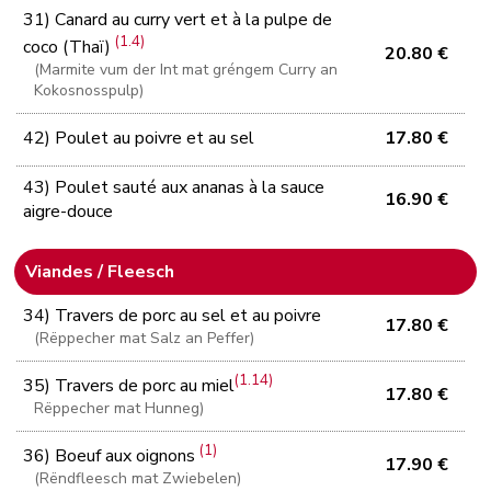
31) Canard au curry vert et à la pulpe de
(1.4)
coco (Thaï)
20.80 €
(Marmite vum der Int mat gréngem Curry an
Kokosnosspulp)
42) Poulet au poivre et au sel
17.80 €
43) Poulet sauté aux ananas à la sauce
16.90 €
aigre-douce
Viandes / Fleesch
34) Travers de porc au sel et au poivre
17.80 €
(Rëppecher mat Salz an Peffer)
(1.14)
35) Travers de porc au miel
17.80 €
Rëppecher mat Hunneg)
(1)
36) Boeuf aux oignons
17.90 €
(Rëndfleesch mat Zwiebelen)