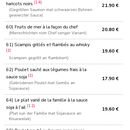
(1.4)
haricots noirs
21.90 €
(Gegrillten Saumon mat schwaarzen Bohnen
gewierzter Sauce)
60) Fruits de mer à la façon du chef
20.80 €
(Mieresfriichten nom Chef senger Variant)
61) Scampis grillés et flambés au whisky
(2)
19.60 €
Scampien gegrillt an flambéiert)
62) Poulet sauté aux légumes frais à la
(1)
sauce soja
17.90 €
(Gebrodenen Poulet mat Geméis an
Sojasauce)
64) Le plat varié de la famille à la sauce
(1.2)
soja à l'ail
19.60 €
(Plat vun der Famille mat Sojasauce an
Knuewelek)