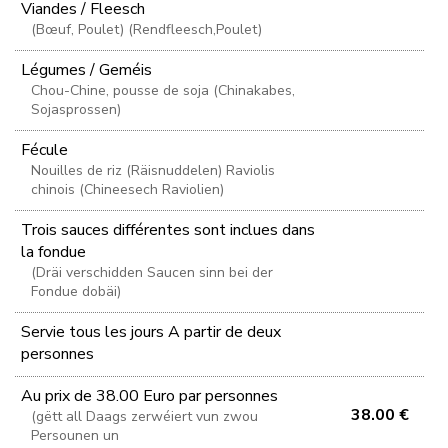
Viandes / Fleesch
(Bœuf, Poulet) (Rendfleesch,Poulet)
Légumes / Geméis
Chou-Chine, pousse de soja (Chinakabes,
Sojasprossen)
Fécule
Nouilles de riz (Räisnuddelen) Raviolis
chinois (Chineesech Raviolien)
Trois sauces différentes sont inclues dans
la fondue
(Dräi verschidden Saucen sinn bei der
Fondue dobäi)
Servie tous les jours A partir de deux
personnes
Au prix de 38.00 Euro par personnes
38.00 €
(gëtt all Daags zerwéiert vun zwou
Persounen un