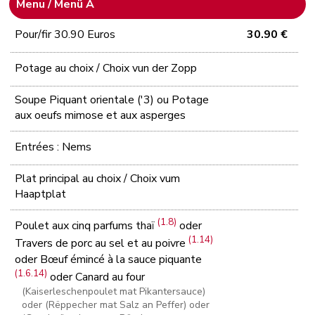
Menu / Menü A
Pour/fir 30.90 Euros
30.90 €
Potage au choix / Choix vun der Zopp
Soupe Piquant orientale ('3) ou Potage
aux oeufs mimose et aux asperges
Entrées : Nems
Plat principal au choix / Choix vum
Haaptplat
(1.8)
Poulet aux cinq parfums thaï
oder
(1.14)
Travers de porc au sel et au poivre
oder Bœuf émincé à la sauce piquante
(1.6.14)
oder Canard au four
(Kaiserleschenpoulet mat Pikantersauce)
oder (Rëppecher mat Salz an Peffer) oder