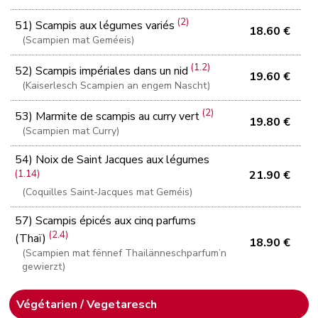
(2)
51) Scampis aux légumes variés
18.60 €
(Scampien mat Geméeis)
(1.2)
52) Scampis impériales dans un nid
19.60 €
(Kaiserlesch Scampien an engem Nascht)
(2)
53) Marmite de scampis au curry vert
19.80 €
(Scampien mat Curry)
54) Noix de Saint Jacques aux légumes
(1.14)
21.90 €
(Coquilles Saint-Jacques mat Geméis)
57) Scampis épicés aux cinq parfums
(2.4)
(Thaï)
18.90 €
(Scampien mat fënnef Thailänneschparfum’n
gewierzt)
Végétarien / Vegetaresch