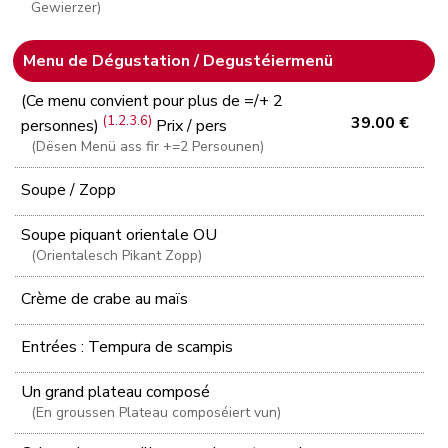
Gewierzer)
Menu de Dégustation / Degustéiermenü
(Ce menu convient pour plus de =/+ 2
(1.2.3.6)
39.00 €
personnes)
Prix / pers
(Dësen Menü ass fir +=2 Persounen)
Soupe / Zopp
Soupe piquant orientale OU
(Orientalesch Pikant Zopp)
Crème de crabe au maïs
Entrées : Tempura de scampis
Un grand plateau composé
(En groussen Plateau composéiert vun)