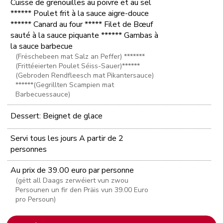
Cuisse de grenouilles au poivre et au sel
****** Poulet frit à la sauce aigre-douce
****** Canard au four ***** Filet de Bœuf
sauté à la sauce piquante ****** Gambas à
la sauce barbecue
(Frëschebeen mat Salz an Peffer) *******
(Frittéeierten Poulet Séiss-Sauer)******
(Gebroden Rendfleesch mat Pikantersauce)
******(Gegrillten Scampien mat
Barbecuessauce)
Dessert: Beignet de glace
Servi tous les jours A partir de 2
personnes
Au prix de 39.00 euro par personne
(gëtt all Daags zerwéiert vun zwou
Persounen un fir den Präis vun 39.00 Euro
pro Persoun)