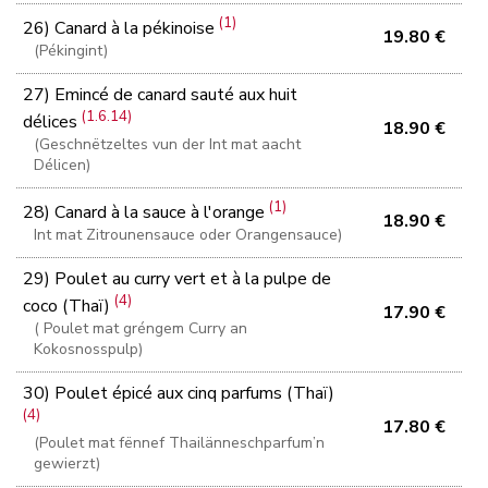
(1)
26) Canard à la pékinoise
19.80 €
(Pékingint)
27) Emincé de canard sauté aux huit
(1.6.14)
délices
18.90 €
(Geschnëtzeltes vun der Int mat aacht
Délicen)
(1)
28) Canard à la sauce à l'orange
18.90 €
Int mat Zitrounensauce oder Orangensauce)
29) Poulet au curry vert et à la pulpe de
(4)
coco (Thaï)
17.90 €
( Poulet mat gréngem Curry an
Kokosnosspulp)
30) Poulet épicé aux cinq parfums (Thaï)
(4)
17.80 €
(Poulet mat fënnef Thailänneschparfum’n
gewierzt)