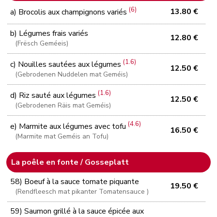
(6)
13.80 €
a) Brocolis aux champignons variés
b) Légumes frais variés
12.80 €
(Frësch Geméeis)
(1.6)
c) Nouilles sautées aux légumes
12.50 €
(Gebrodenen Nuddelen mat Geméis)
(1.6)
d) Riz sauté aux légumes
12.50 €
(Gebrodenen Räis mat Geméis)
(4.6)
e) Marmite aux légumes avec tofu
16.50 €
(Marmite mat Geméis an Tofu)
La poêle en fonte / Gosseplatt
58) Boeuf à la sauce tomate piquante
19.50 €
(Rendfleesch mat pikanter Tomatensauce )
59) Saumon grillé à la sauce épicée aux