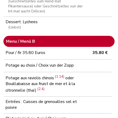
(Geschnëtzeltes vum Rënd mat
Pikantersauce) oder Geschnëtzeltes vun der
Int mat aacht Délicen)
Dessert: Lychees
(Uebst)
Menu / Menü B
Pour / fir 35.80 Euros
35.80 €
Potage au choix / Choix vun der Zopp
(1.14)
Potage aux raviolis chinois
oder
Bouillabaisse aux fruist de mer et à la
(2.4)
citronnelle (thaï)
Entrées : Cuisses de grenouilles sel et
poivre