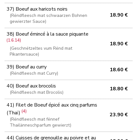
37) Boeuf aux haricots noirs
18.90 €
(Rëndfleesch mat schwaarzen Bohnen
gewierzter Sauce)
38) Boeuf émincé à la sauce piquante
(1.6.14)
18.90 €
(Geschnëtzeltes vum Rënd mat
Pikantersauce)
39) Boeuf au curry
18.60 €
(Rëndfleesch mat Curry)
40) Boeuf aux brocolis
18.80 €
(Rëndfleesch mat Brocolis)
41) Filet de Boeuf épicé aux cinq parfums
(4)
(Thaï)
23.90 €
(Rëndfleesch mat fënnef
Thailänneschparfum gewierzt)
44) Cuisses de grenouille au poivre et au