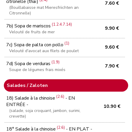
(2.4)
citronelle (thaï)
7.60 €
(Bouillabaisse mat Mieresfriichten an
Citronnelle)
(1.2.4.7.14)
7b) Sopa de mariscos
9.90 €
Velouté de fruits de mer
(1)
7c) Sopa de palta con pollo
9.60 €
Velouté d'avocat aux filets de poulet
(1.9)
7d) Sopa de verduras
7.90 €
Soupe de légumes frais mixés
Salades / Zaloten
(2.6)
18) Salade à la chinoise
- EN
ENTRÉE -
10.90 €
(salade, soja croquant, jambon, surimi,
crevette)
(2.6)
18° Salade à la chinoise
- EN PLAT -