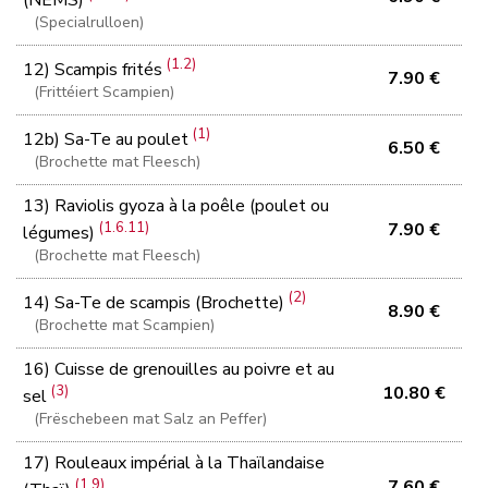
(NEMS)
(Specialrulloen)
(1.2)
12) Scampis frités
7.90 €
(Frittéiert Scampien)
(1)
12b) Sa-Te au poulet
6.50 €
(Brochette mat Fleesch)
13) Raviolis gyoza à la poêle (poulet ou
(1.6.11)
7.90 €
légumes)
(Brochette mat Fleesch)
(2)
14) Sa-Te de scampis (Brochette)
8.90 €
(Brochette mat Scampien)
16) Cuisse de grenouilles au poivre et au
(3)
10.80 €
sel
(Frëschebeen mat Salz an Peffer)
17) Rouleaux impérial à la Thaïlandaise
(1.9)
7.60 €