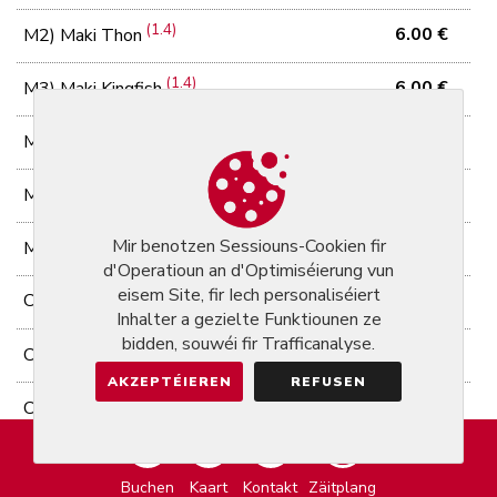
(1.4)
6.00 €
M2) Maki Thon
(1.4)
6.00 €
M3) Maki Kingfish
(1.7)
4.50 €
M4) Maki avocat cheese
(1.7)
4.50 €
M5) Maki concombre cheese
(1.2)
Mir benotzen Sessiouns-Cookien fir
5.00 €
M6) Maki tempura de scampis
d'Operatioun an d'Optimiséierung vun
eisem Site, fir Iech personaliséiert
Cooked rolls (8 pcs)
Inhalter a gezielte Funktiounen ze
bidden, souwéi fir Trafficanalyse.
(4.6)
12.90 €
CR1) Tartare thon spicy
AKZEPTÉIEREN
REFUSEN
(4.6)
11.90 €
CR2) Tartare saumon spicy
(1.2.6)
12.50 €
CR3) Tempura scampis
Buchen
Kaart
Kontakt
Zäitplang