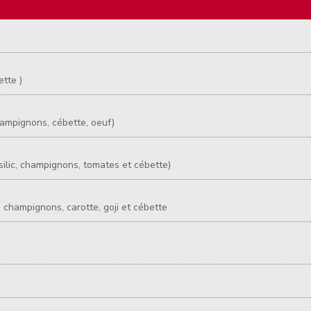
ette )
hampignons, cébette, oeuf)
asilic, champignons, tomates et cébette)
, champignons, carotte, goji et cébette