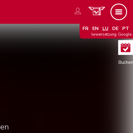
FR
EN
LU
DE
PT
Iwwersetzung: Google
ren