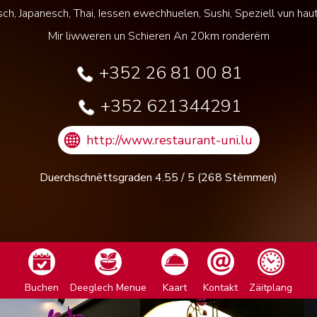
esch, Japanesch, Thai, Iessen ewechhuelen, Sushi, Speziell vun h
Mir liwweren un Schieren An 20km ronderëm
+352 26 81 00 81
+352 621344291
http://www.restaurant-uni.lu
Duerchschnëttsgraden
4.55
/
5
(
268
Stëmmen)
Buchen
Deeglech Menue
Kaart
Kontakt
Zäitplang