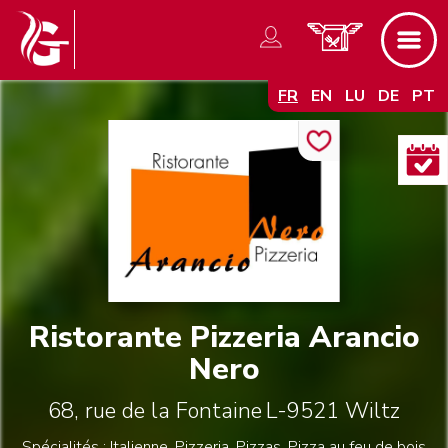
FR
EN
LU
DE
PT
Ristorante Pizzeria Arancio
Nero
68, rue de la Fontaine
L-9521
Wiltz
Spécialités : Italienne, Pizzeria, Pizzas, Pizza au feu de bois