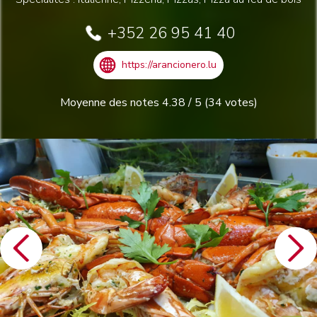
+352 26 95 41 40
https://arancionero.lu
Moyenne des notes
4.38
/
5
(
34
votes)