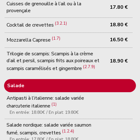
Cuisses de grenouille à l’ail ou à la
17.80 €
provençale
(3.2.1)
18.80 €
Cocktail de crevettes
(1.7)
16.50 €
Mozzarella Caprese
Trilogie de scampis: Scampis à la crème
d’ail et persil, scampis frits aux poireaux et
18.90 €
(2.7.9)
scampis caramélisés et gingembre
Salade
Antipasti à l’italienne: salade variée
(1)
charcuterie italienne
En entrée: 18.80€ / En plat: 19.80€
Salade nordique: salade variée saumon
(1.2.4)
fumé, scampis, crevettes
En entrée: 17.80€ / En plat: 18.80€