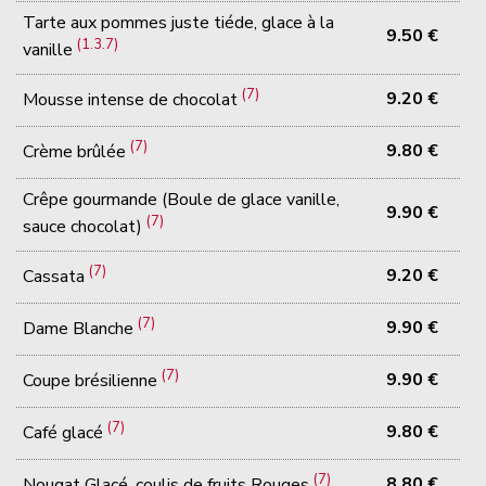
Tarte aux pommes juste tiéde, glace à la
9.50 €
(1.3.7)
vanille
(7)
9.20 €
Mousse intense de chocolat
(7)
9.80 €
Crème brûlée
Crêpe gourmande (Boule de glace vanille,
9.90 €
(7)
sauce chocolat)
(7)
9.20 €
Cassata
(7)
9.90 €
Dame Blanche
(7)
9.90 €
Coupe brésilienne
(7)
9.80 €
Café glacé
(7)
8.80 €
Nougat Glacé, coulis de fruits Rouges