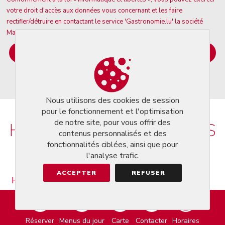
votre droit d'accès aux données vous concernant et les faire
rectifier/détruire en contactant le service 'Gastronomie.lu' la société
Markeasy Communication : admin@gastronomie.lu. **
Nous utilisons des cookies de session
pour le fonctionnement et l'optimisation
de notre site, pour vous offrir des
HORAIRES ET PAIEMENTS
contenus personnalisés et des
fonctionnalités ciblées, ainsi que pour
l'analyse trafic.
ACCEPTER
REFUSER
HORAIRES D'OUVERTURE:
De 10h00 à 14h00 et de 18h00 à 23h00
Ouvert le(s) :
Réserver
Menus du jour
Carte
Contacter
Horaires