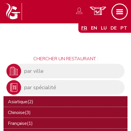
FR
EN
LU
DE
PT
CHERCHER UN RESTAURANT :
Asiatique(2)
Chinoise(3)
Française(1)