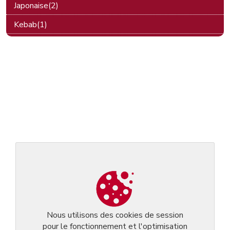
Japonaise(2)
Menus du jour
-
Commander en ligne
-
A emporter
-
Livraison
Kebab(1)
Livraison à domicile(3)
Luxembourgeoise(1)
Petite restauration(1)
Plats à emporter(2)
Restauration rapide(1)
Sandwiches(1)
Snack(1)
Sud américaine(1)
Sushis(2)
Terroir(1)
Nous utilisons des cookies de session
pour le fonctionnement et l'optimisation