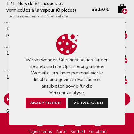
121. Noix de St Jacques et
33.50 €
vermicelles à la vapeur (8 pièces)
Accompagnement riz et salade
122. Gambas poivre et sel (8
27.90 €
pièces)
Servies avec du riz
123. Scampis façon Thaï (épices)
27.00 €
Sauce curry rouge, gambas et
Wir verwenden Sitzungscookies für den
légumes frais, servis avec du riz
Betrieb und die Optimierung unserer
Website, um Ihnen personalisierte
124. Scampis géants à l'ail
Inhalte und gezielte Funktionen
33.50 €
(Accompagnement: riz)
anzubieten sowie für die
Verkehrsanalyse.
Menu du jour à 16.80€
AKZEPTIEREN
VERWEIGERN
Servi uniquement les midis du lundi au
vendredi sauf les jours fériés
MENU DU JOUR 1: 8 Maki saumon - 8
Tagesmenüs
Karte
Kontakt
Zeitpläne