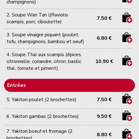
champignons)
2. Soupe Wan Tan ((Raviolis
7.50 €
scampis, porc, ciboulette)
3. Soupe vinaigre piquant (poulet,
6.80 €
tofu, champignons, bambou et oeuf)
4. Soupe Thaï aux scampis (épices,
citronnelle, coriandre, citron, basilic
10.90 €
thaï, tomate et piment)
Entrées
5. Yakitori poulet (2 brochettes)
7.50 €
6. Yakitori gambas (2 brochettes)
9.50 €
7. Yakitori boeuf et fromage (2
8.80 €
brochettes)