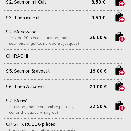
92. Saumon mi-Cuit
8.50 €
93. Thon mi-cuit
9.50 €
94. Moriawase
26.00 €
(mix de 20 pièces, saumon, thon,
scampis, anguille, noix de St-jacques)
CHIRASHI
95. Saumon & avocat
19.00 €
96. Thon & avocat
21.00 €
97. Mariné
22.90 €
(saumon, thon, concombre,poireau,
coriandre,sauce vinaigrée)
CRISP X ROLL 8 pièces
Chips roll, concombre, sauce épicée