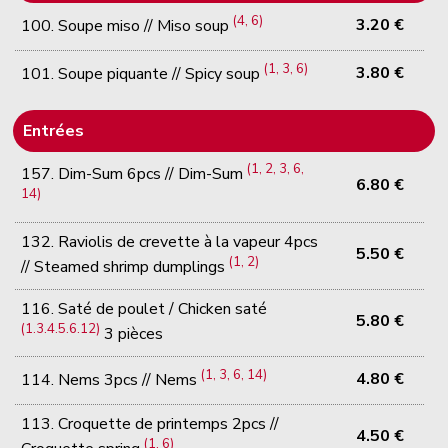
(4, 6)
3.20 €
100. Soupe miso // Miso soup
(1, 3, 6)
3.80 €
101. Soupe piquante // Spicy soup
Entrées
(1, 2, 3, 6,
157. Dim-Sum 6pcs // Dim-Sum
6.80 €
14)
132. Raviolis de crevette à la vapeur 4pcs
5.50 €
(1, 2)
// Steamed shrimp dumplings
116. Saté de poulet / Chicken saté
5.80 €
(1.3.4.5.6.12)
3 pièces
(1, 3, 6, 14)
4.80 €
114. Nems 3pcs // Nems
113. Croquette de printemps 2pcs //
4.50 €
(1, 6)