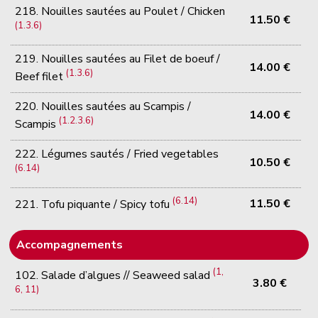
218. Nouilles sautées au Poulet / Chicken
11.50 €
(1.3.6)
219. Nouilles sautées au Filet de boeuf /
14.00 €
(1.3.6)
Beef filet
220. Nouilles sautées au Scampis /
14.00 €
(1.2.3.6)
Scampis
222. Légumes sautés / Fried vegetables
10.50 €
(6.14)
(6.14)
11.50 €
221. Tofu piquante / Spicy tofu
Accompagnements
(1,
102. Salade d’algues // Seaweed salad
3.80 €
6, 11)