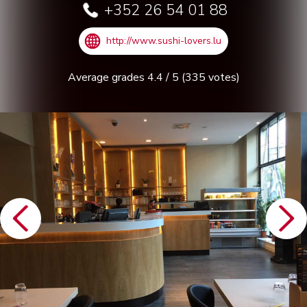
+352 26 54 01 88
http://www.sushi-lovers.lu
Average grades
4.4
/
5
(
335
votes)