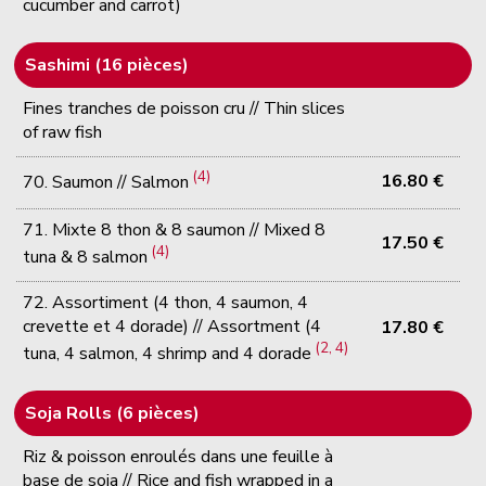
cucumber and carrot)
Sashimi (16 pièces)
Fines tranches de poisson cru // Thin slices
of raw fish
(4)
16.80 €
70. Saumon // Salmon
71. Mixte 8 thon & 8 saumon // Mixed 8
17.50 €
(4)
tuna & 8 salmon
72. Assortiment (4 thon, 4 saumon, 4
crevette et 4 dorade) // Assortment (4
17.80 €
(2, 4)
tuna, 4 salmon, 4 shrimp and 4 dorade
Soja Rolls (6 pièces)
Riz & poisson enroulés dans une feuille à
base de soja // Rice and fish wrapped in a