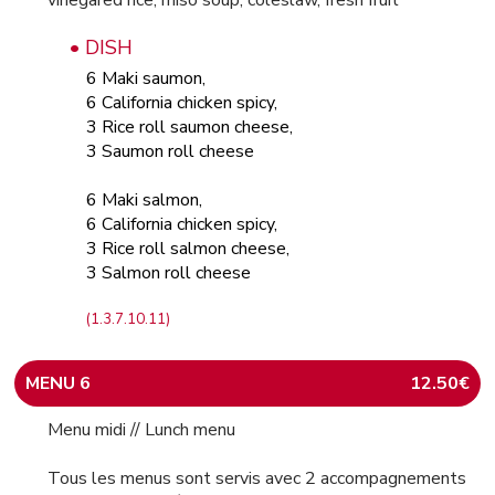
vinegared rice, miso soup, coleslaw, fresh fruit
• DISH
6 Maki saumon,
6 California chicken spicy,
3 Rice roll saumon cheese,
3 Saumon roll cheese
6 Maki salmon,
6 California chicken spicy,
3 Rice roll salmon cheese,
3 Salmon roll cheese
(1.3.7.10.11)
MENU 6
12.50€
Menu midi // Lunch menu
Tous les menus sont servis avec 2 accompagnements