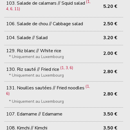
(1,
103. Salade de calamars // Squid salad
5.20 €
4, 6, 11)
106. Salade de chou // Cabbage salad
2.50 €
104. Salade // Salad
3.20 €
129. Riz blanc // White rice
2.00 €
* Uniquement au Luxembourg
(1, 3, 6)
130. Riz sauté // Fried rice
2.80 €
* Uniquement au Luxembourg
(1,
131. Nouilles sautées // Fried noodles
2.80 €
6)
* Uniquement au Luxembourg
107. Edamame // Edamame
3.50 €
108. Kimchi // Kimchi
3.50 €