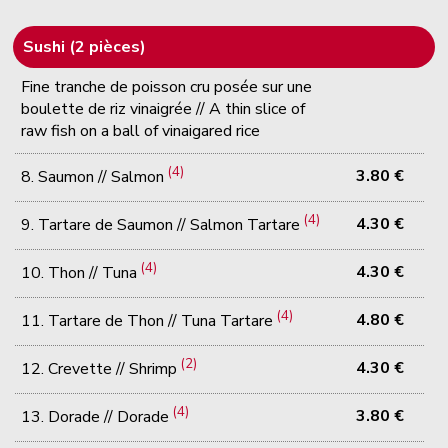
Sushi (2 pièces)
Fine tranche de poisson cru posée sur une
boulette de riz vinaigrée // A thin slice of
raw fish on a ball of vinaigared rice
(4)
3.80 €
8. Saumon // Salmon
(4)
4.30 €
9. Tartare de Saumon // Salmon Tartare
(4)
4.30 €
10. Thon // Tuna
(4)
4.80 €
11. Tartare de Thon // Tuna Tartare
(2)
4.30 €
12. Crevette // Shrimp
(4)
3.80 €
13. Dorade // Dorade