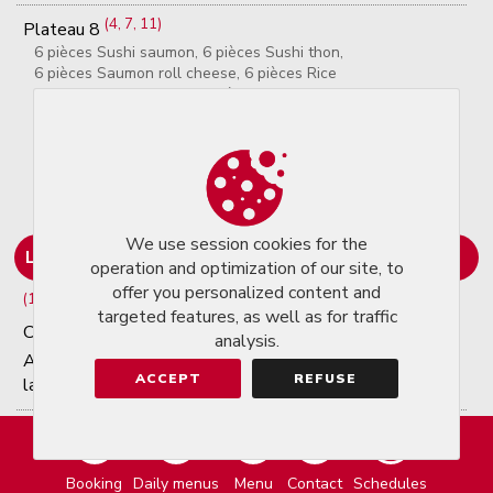
(4, 7, 11)
Plateau 8
6 pièces Sushi saumon, 6 pièces Sushi thon,
6 pièces Saumon roll cheese, 6 pièces Rice
roll concombre cheese, 6 pièces Printemps
43.00 €
roll thon avocat, 6 pièces California saumon
avocat // 6 Sushi salmon, 6 Sushi tuna, 6
Salmon roll cheese, 6 Rice roll cucumbre
cheese, 6 Spring roll tuna avocado, 6
California slamon acocado
We use session cookies for the
Liste des 14 allergènes
operation and optimization of our site, to
offer you personalized content and
(1)
(2)
Céréales contenant du gluten,
targeted features, as well as for traffic
(3)
(4)
(5)
Crustacés,
Œuf,
Poisson,
analysis.
(6)
(7)
Arachides,
Soja,
Lait (y compris le
ACCEPT
REFUSE
lactose)
(8)
(9)
(10)
Fruits à coque,
Céleri,
Moutarde,
(11)
(12)
Graines de sésame,
Anhydride
Booking
Daily menus
Menu
Contact
Schedules
(13)
(14)
sulfureux plus 10 mg,
Lupin,