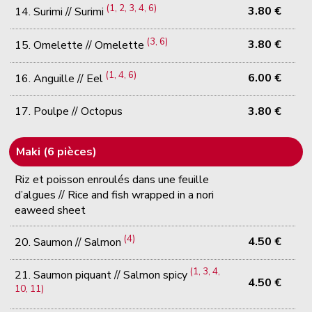
(1, 2, 3, 4, 6)
3.80 €
14. Surimi // Surimi
(3, 6)
3.80 €
15. Omelette // Omelette
(1, 4, 6)
6.00 €
16. Anguille // Eel
17. Poulpe // Octopus
3.80 €
Maki (6 pièces)
Riz et poisson enroulés dans une feuille
d’algues // Rice and fish wrapped in a nori
eaweed sheet
(4)
4.50 €
20. Saumon // Salmon
(1, 3, 4,
21. Saumon piquant // Salmon spicy
4.50 €
10, 11)