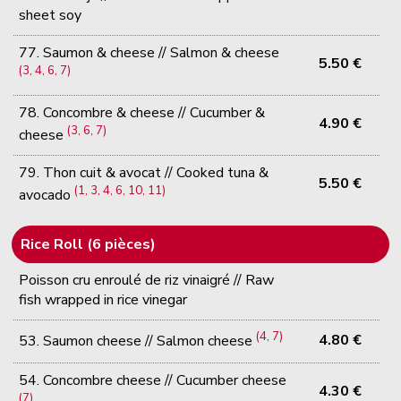
sheet soy
77. Saumon & cheese // Salmon & cheese
5.50 €
(3, 4, 6, 7)
78. Concombre & cheese // Cucumber &
4.90 €
(3, 6, 7)
cheese
79. Thon cuit & avocat // Cooked tuna &
5.50 €
(1, 3, 4, 6, 10, 11)
avocado
Rice Roll (6 pièces)
Poisson cru enroulé de riz vinaigré // Raw
fish wrapped in rice vinegar
(4, 7)
4.80 €
53. Saumon cheese // Salmon cheese
54. Concombre cheese // Cucumber cheese
4.30 €
(7)