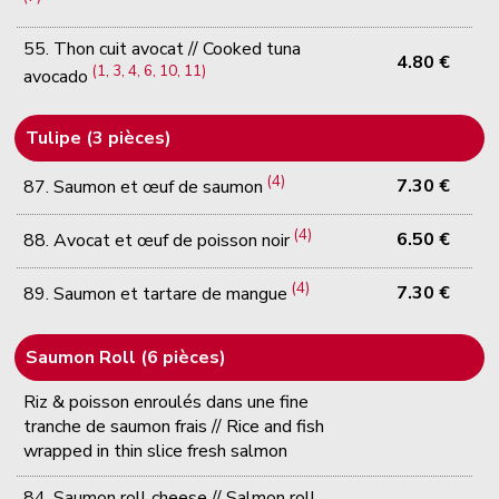
55. Thon cuit avocat // Cooked tuna
4.80 €
(1, 3, 4, 6, 10, 11)
avocado
Tulipe (3 pièces)
(4)
7.30 €
87. Saumon et œuf de saumon
(4)
6.50 €
88. Avocat et œuf de poisson noir
(4)
7.30 €
89. Saumon et tartare de mangue
Saumon Roll (6 pièces)
Riz & poisson enroulés dans une fine
tranche de saumon frais // Rice and fish
wrapped in thin slice fresh salmon
84. Saumon roll cheese // Salmon roll