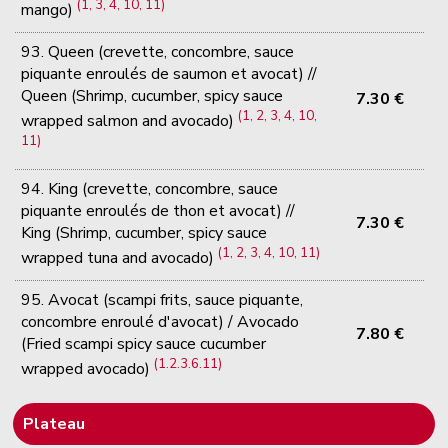
(1, 3, 4, 10, 11)
mango)
93. Queen (crevette, concombre, sauce
piquante enroulés de saumon et avocat) //
Queen (Shrimp, cucumber, spicy sauce
7.30 €
(1, 2, 3, 4, 10,
wrapped salmon and avocado)
11)
94. King (crevette, concombre, sauce
piquante enroulés de thon et avocat) //
7.30 €
King (Shrimp, cucumber, spicy sauce
(1, 2, 3, 4, 10, 11)
wrapped tuna and avocado)
95. Avocat (scampi frits, sauce piquante,
concombre enroulé d'avocat) / Avocado
7.80 €
(Fried scampi spicy sauce cucumber
(1.2.3.6.11)
wrapped avocado)
Plateau