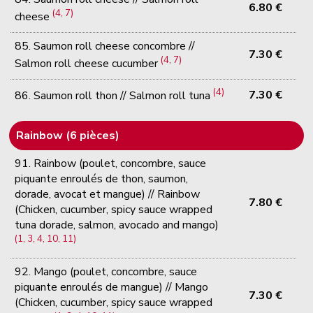
6.80 €
(4, 7)
cheese
85. Saumon roll cheese concombre //
7.30 €
(4, 7)
Salmon roll cheese cucumber
(4)
7.30 €
86. Saumon roll thon // Salmon roll tuna
Rainbow (6 pièces)
91. Rainbow (poulet, concombre, sauce
piquante enroulés de thon, saumon,
dorade, avocat et mangue) // Rainbow
7.80 €
(Chicken, cucumber, spicy sauce wrapped
tuna dorade, salmon, avocado and mango)
(1, 3, 4, 10, 11)
92. Mango (poulet, concombre, sauce
piquante enroulés de mangue) // Mango
7.30 €
(Chicken, cucumber, spicy sauce wrapped