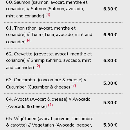
60. Saumon (saumon, avocat, menthe et
coriandre) // Salmon (Salmon, avocado,
6.30 €
(4)
mint and coriander)
61. Thon (thon, avocat, menthe et
coriandre) // Tuna (Tuna, avocado, mint and
6.80 €
(4)
coriander)
62. Crevette (crevette, avocat, menthe et
coriandre) // Shrimp (Shrimp, avocado, mint
6.30 €
(2)
and coriander)
63. Concombre (concombre & cheese) //
5.30 €
(7)
Cucumber (Cucumber & cheese)
64. Avocat (Avocat & cheese) // Avocado
5.30 €
(7)
(Avocado & cheese)
65. Végétarien (avocat, poivron, concombre
& carotte) // Vegetarian (Avocado, pepper,
5.30 €