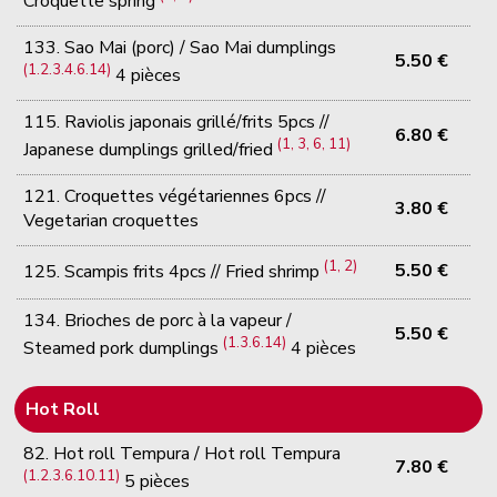
Croquette spring
133. Sao Mai (porc) / Sao Mai dumplings
5.50 €
(1.2.3.4.6.14)
4 pièces
115. Raviolis japonais grillé/frits 5pcs //
6.80 €
(1, 3, 6, 11)
Japanese dumplings grilled/fried
121. Croquettes végétariennes 6pcs //
3.80 €
Vegetarian croquettes
(1, 2)
5.50 €
125. Scampis frits 4pcs // Fried shrimp
134. Brioches de porc à la vapeur /
5.50 €
(1.3.6.14)
Steamed pork dumplings
4 pièces
Hot Roll
82. Hot roll Tempura / Hot roll Tempura
7.80 €
(1.2.3.6.10.11)
5 pièces