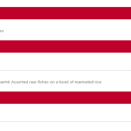
es
mariné Assorted raw fishes on a bowl of marinated rice