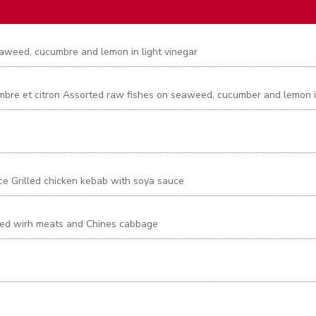
eaweed, cucumbre and lemon in light vinegar
mbre et citron Assorted raw fishes on seaweed, cucumber and lemon in
ce Grilled chicken kebab with soya sauce
uffed wirh meats and Chines cabbage