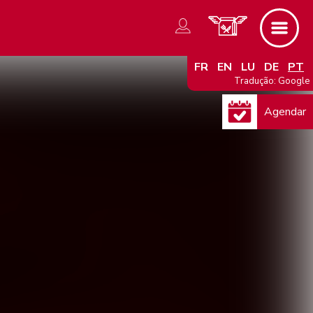
FR
EN
LU
DE
PT
Tradução: Google