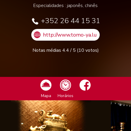
Especialidades : japonês, chinês
+352 26 44 15 31
http://www.tomo-ya.lu
Notas médias
4.4
/
5
(
10
votos)
Mapa
Horários