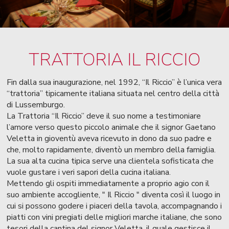
TRATTORIA IL RICCIO
Fin dalla sua inaugurazione, nel 1992, “Il Riccio” è l’unica vera
“trattoria” tipicamente italiana situata nel centro della città
di Lussemburgo.
La Trattoria “Il Riccio” deve il suo nome a testimoniare
l’amore verso questo piccolo animale che il signor Gaetano
Veletta in gioventù aveva ricevuto in dono da suo padre e
che, molto rapidamente, diventò un membro della famiglia.
La sua alta cucina tipica serve una clientela sofisticata che
vuole gustare i veri sapori della cucina italiana.
Mettendo gli ospiti immediatamente a proprio agio con il
suo ambiente accogliente, " Il Riccio " diventa così il luogo in
cui si possono godere i piaceri della tavola, accompagnando i
piatti con vini pregiati delle migliori marche italiane, che sono
tesori della cantina del signor Veletta, il quale gestisce il