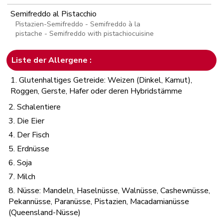
Semifreddo al Pistacchio
Pistazien-Semifreddo - Semifreddo à la
pistache - Semifreddo with pistachiocuisine
Liste der Allergene :
1. Glutenhaltiges Getreide: Weizen (Dinkel, Kamut),
Roggen, Gerste, Hafer oder deren Hybridstämme
2. Schalentiere
3. Die Eier
4. Der Fisch
5. Erdnüsse
6. Soja
7. Milch
8. Nüsse: Mandeln, Haselnüsse, Walnüsse, Cashewnüsse,
Pekannüsse, Paranüsse, Pistazien, Macadamianüsse
(Queensland-Nüsse)