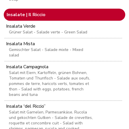
Insalate | Il Riccio
Insalata Verde
Grüner Salat - Salade verte - Green Salad
Insalata Mista
Gemischter Salat - Salade mixte - Mixed
salad
Insalata Campagnola
Salat mit Eiern, Kartoffeln, grünen Bohnen,
Tomaten und Thunfisch - Salade aux oeufs,
pommes de terre, haricots verts, tomates et
thon - Salad with eggs, potatoes, french
beans and tuna
Insalata “del Riccio”
Salat mit Garnelen, Parmesankäse, Rucola
und gekochten Gutken - Salade de crevettes,
roquette et concombre cuit - Salad with
shrimps, parmesan, rucola and cooked