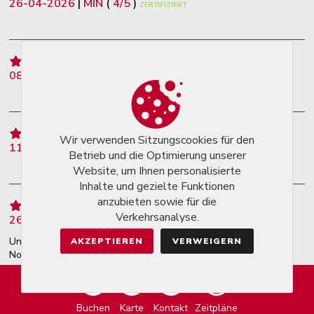
26-04-2026
|
MIN
(
4
/
5
)
ZERTIFIZIERT
08-02-2026
|
DANIEL
(
5
/
5
)
ZERTIFIZIERT
Wir verwenden Sitzungscookies für den
11-05-2024
|
BRUGNONI
(
4
/
5
)
ZERTIFIZIERT
Betrieb und die Optimierung unserer
Website, um Ihnen personalisierte
Inhalte und gezielte Funktionen
anzubieten sowie für die
Verkehrsanalyse.
26-11-2022
|
NATHALIE WAUTERS
(
4
/
5
)
ZERTIFIZIERT
Un resto très agréable. Personnel amical. Très personnalisable.
AKZEPTIEREN
VERWEIGERN
Nourriture délicieuse. Recommandé.
Buchen
Karte
Kontakt
Zeitpläne