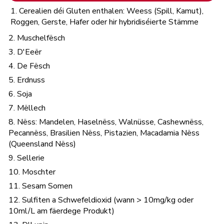
1. Cerealien déi Gluten enthalen: Weess (Spill, Kamut),
Roggen, Gerste, Hafer oder hir hybridiséierte Stämme
2. Muschelfësch
3. D'Eeër
4. De Fësch
5. Erdnuss
6. Soja
7. Mëllech
8. Nëss: Mandelen, Haselnëss, Walnüsse, Cashewnëss,
Pecannëss, Brasilien Nëss, Pistazien, Macadamia Nëss
(Queensland Nëss)
9. Sellerie
10. Moschter
11. Sesam Somen
12. Sulfiten a Schwefeldioxid (wann > 10mg/kg oder
10ml/L am fäerdege Produkt)