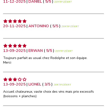
11-12-2025
|
DANIEL
(
5
/
5
)
ZERTIFIZÉIERT
20-11-2025
|
ANTONINO
(
5
/
5
)
ZERTIFIZÉIERT
13-09-2025
|
ERWAN
(
5
/
5
)
ZERTIFIZÉIERT
Toujours parfait as usual chez Rodolphe et son équipe.
Merci
13-09-2025
|
LIONEL
(
3
/
5
)
ZERTIFIZÉIERT
Accueil chaleureux, vaste choix des vins mais prix excessifs
(boissons + planches)