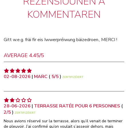
REZENSIOUNEN A
KOMMENTAREN
Gitt w.e.g. fräi fir eis Iwwerpréiwung bäizedroen., MERCI !
AVERAGE 4.45/5
02-08-2026
|
MARC
(
5
/
5
)
ZERTIFIZÉIERT
28-06-2026
|
TERRASSE RATÉE POUR 6 PERSONNES
(
2
/
5
)
ZERTIFIZÉIERT
Nous avions réservé sur la terrasse, alors qu’il venait de terminer
de pleuvoir. J’ai confirmé qu’on voulait s’asseoir dehors, mais