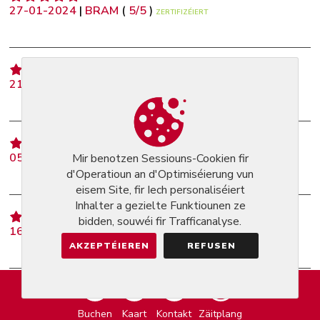
27-01-2024
|
BRAM
(
5
/
5
)
ZERTIFIZÉIERT
21-01-2024
|
MIGUEL
(
5
/
5
)
ZERTIFIZÉIERT
05-11-2023
|
VU
(
5
/
5
)
Mir benotzen Sessiouns-Cookien fir
ZERTIFIZÉIERT
d'Operatioun an d'Optimiséierung vun
eisem Site, fir Iech personaliséiert
Inhalter a gezielte Funktiounen ze
bidden, souwéi fir Trafficanalyse.
16-10-2023
|
GUIDO
(
5
/
5
)
ZERTIFIZÉIERT
AKZEPTÉIEREN
REFUSEN
16-07-2023
|
KAT
(
5
/
5
)
ZERTIFIZÉIERT
Buchen
Kaart
Kontakt
Zäitplang