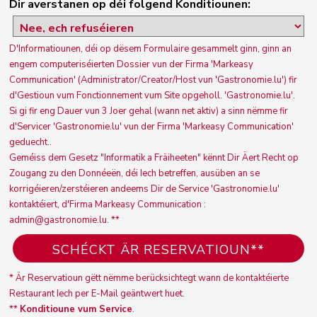
Dir averstanen op déi folgend Konditiounen:
D'Informatiounen, déi op dësem Formulaire gesammelt ginn, ginn an
engem computeriséierten Dossier vun der Firma 'Markeasy
Communication' (Administrator/Creator/Host vun 'Gastronomie.lu') fir
d'Gestioun vum Fonctionnement vum Site opgeholl. 'Gastronomie.lu'.
Si gi fir eng Dauer vun 3 Joer gehal (wann net aktiv) a sinn nëmme fir
d'Servicer 'Gastronomie.lu' vun der Firma 'Markeasy Communication'
geduecht..
Geméiss dem Gesetz "Informatik a Fräiheeten" kënnt Dir Äert Recht op
Zougang zu den Donnéeën, déi Iech betreffen, ausüben an se
korrigéieren/zerstéieren andeems Dir de Service 'Gastronomie.lu'
kontaktéiert, d'Firma Markeasy Communication :
admin@gastronomie.lu. **
* Är Reservatioun gëtt nëmme berücksichtegt wann de kontaktéierte
Restaurant Iech per E-Mail geäntwert huet.
**
Konditioune vum Service
.