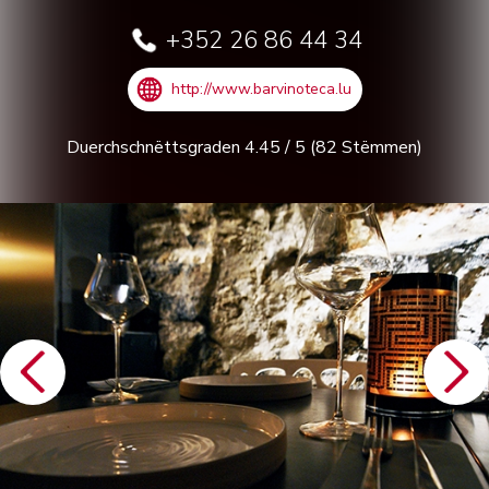
+352 26 86 44 34
http://www.barvinoteca.lu
Duerchschnëttsgraden
4.45
/
5
(
82
Stëmmen)