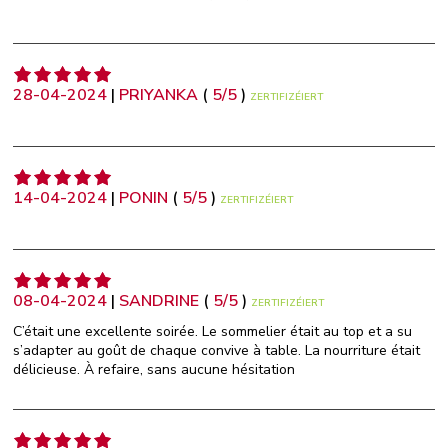
28-04-2024
|
PRIYANKA
(
5
/
5
)
ZERTIFIZÉIERT
14-04-2024
|
PONIN
(
5
/
5
)
ZERTIFIZÉIERT
08-04-2024
|
SANDRINE
(
5
/
5
)
ZERTIFIZÉIERT
C’était une excellente soirée. Le sommelier était au top et a su
s’adapter au goût de chaque convive à table. La nourriture était
délicieuse. À refaire, sans aucune hésitation