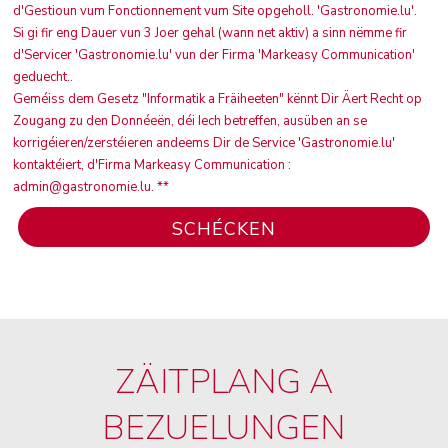
d'Gestioun vum Fonctionnement vum Site opgeholl. 'Gastronomie.lu'.
Si gi fir eng Dauer vun 3 Joer gehal (wann net aktiv) a sinn nëmme fir
d'Servicer 'Gastronomie.lu' vun der Firma 'Markeasy Communication'
geduecht..
Geméiss dem Gesetz "Informatik a Fräiheeten" kënnt Dir Äert Recht op
Zougang zu den Donnéeën, déi Iech betreffen, ausüben an se
korrigéieren/zerstéieren andeems Dir de Service 'Gastronomie.lu'
kontaktéiert, d'Firma Markeasy Communication :
admin@gastronomie.lu. **
ZÄITPLANG A
BEZUELUNGEN