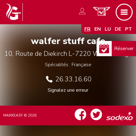
FR
EN
LU
DE
PT
walfer stuff cafe
Réserver
10, Route de Diekirch
L-7220
Walferdange
Spécialités : Française
26.33.16.60
Signalez une erreur
MARKEASY © 2026