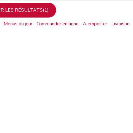
Menus du jour
-
Commander en ligne
-
A emporter
-
Livraison