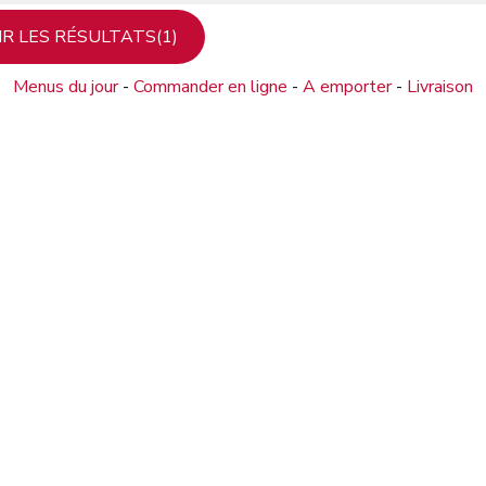
Menus du jour
-
Commander en ligne
-
A emporter
-
Livraison