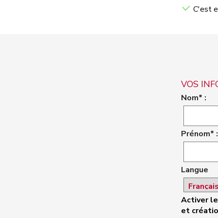
C'est e
VOS IN
Nom* :
Prénom* :
Langue
Activer l
et créatio