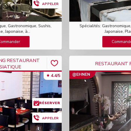
APPELER
ique, Gastronomique, Sushis,
Spécialités: Gastronomique,
e, Japonaise, à...
Japonaise, Plat
Commander
Command
NG RESTAURANT
RESTAURANT 
SIATIQUE
@EHNEN
4.4/5
RÉSERVER
APPELER