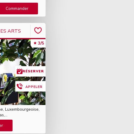
Commander
ES ARTS
3/5
RÉSERVER
APPELER
nne, Luxembourgeoise,
s,...
er