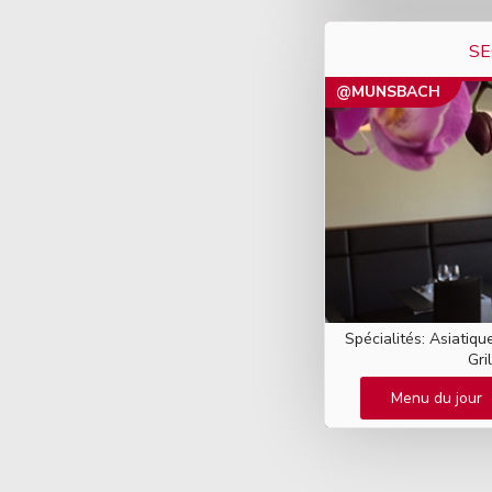
SE
@MUNSBACH
Spécialités: Asiatiqu
Gri
Menu du jour