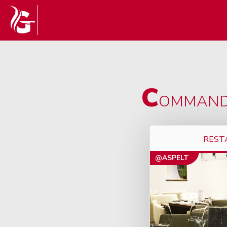
C
OMMANDE
REST
@ASPELT