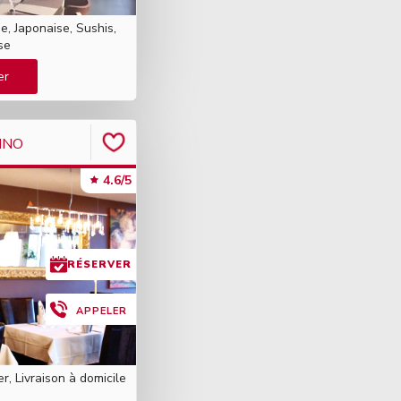
se, Japonaise, Sushis,
se
er
INO
4.6/5
RÉSERVER
APPELER
er, Livraison à domicile