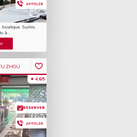
APPELER
 Asiatique, Sushis,
s à...
er
FU ZHOU
4.6/5
RÉSERVER
APPELER