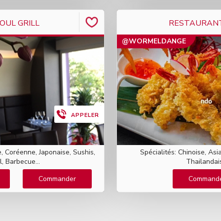
OUL GRILL
RESTAURAN
@WORMELDANGE
APPELER
e, Coréenne, Japonaise, Sushis,
Spécialités: Chinoise, Asi
ll, Barbecue...
Thailandai
Commander
Command