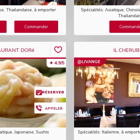
ise, Thailandaise, à emporter
Spécialités: Asiatique, Chinoi
Thailandai
Commander
Command
AURANT DORé
IL CHERUB
@LIVANGE
4.9/5
RÉSERVER
APPELER
iatique, Japonaise, Sushis
Spécialités: Italienne, à emport