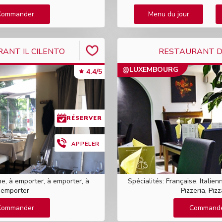
Commander
Menu du jour
ANT IL CILENTO
RESTAURANT D
@LUXEMBOURG
4.4/5
RÉSERVER
APPELER
nne, à emporter, à emporter, à
Spécialités: Française, Italie
emporter
Pizzeria, Pizza
Commander
Command