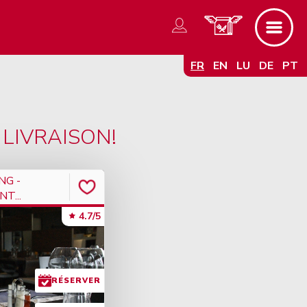
FR
EN
LU
DE
PT
LIVRAISON!
NG -
T...
4.7/5
RÉSERVER