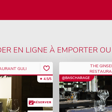
R EN LIGNE À EMPORTER OU 
THE GINSE
AURANT GULI
RESTAURAN
@BASCHARAGE
4.5/5
RÉSERVER