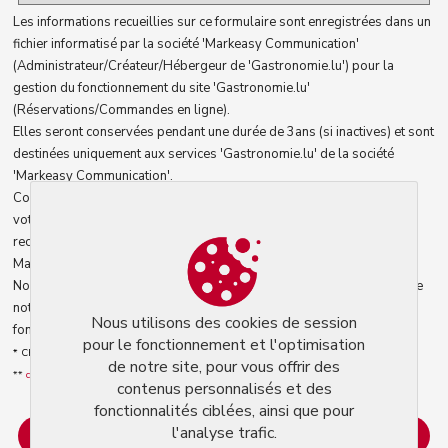
Les informations recueillies sur ce formulaire sont enregistrées dans un
fichier informatisé par la société 'Markeasy Communication'
(Administrateur/Créateur/Hébergeur de 'Gastronomie.lu') pour la
gestion du fonctionnement du site 'Gastronomie.lu'
(Réservations/Commandes en ligne).
Elles seront conservées pendant une durée de 3ans (si inactives) et sont
destinées uniquement aux services 'Gastronomie.lu' de la société
'Markeasy Communication'.
Conformément à la loi informatique et libertés, vous pouvez exercer
votre droit d'accès aux données vous concernant et les faire
rectifier/détruire en contactant le service 'Gastronomie.lu' la société
Markeasy Communication : admin@gastronomie.lu. **
Nous utilisons des cookies pour le fonctionnement et l'optimisation de
notre site, pour vous offrir des contenus personnalisés et des
Nous utilisons des cookies de session
fonctionnalités ciblées, ainsi que pour l'analyse trafic.
pour le fonctionnement et l'optimisation
* Champs obligatoires
de notre site, pour vous offrir des
**
conditions générales d'utilisation
.
contenus personnalisés et des
fonctionnalités ciblées, ainsi que pour
l'analyse trafic.