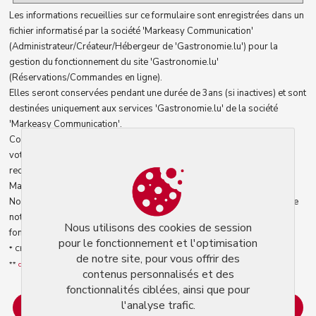
Les informations recueillies sur ce formulaire sont enregistrées dans un
fichier informatisé par la société 'Markeasy Communication'
(Administrateur/Créateur/Hébergeur de 'Gastronomie.lu') pour la
gestion du fonctionnement du site 'Gastronomie.lu'
(Réservations/Commandes en ligne).
Elles seront conservées pendant une durée de 3ans (si inactives) et sont
destinées uniquement aux services 'Gastronomie.lu' de la société
'Markeasy Communication'.
Conformément à la loi informatique et libertés, vous pouvez exercer
votre droit d'accès aux données vous concernant et les faire
rectifier/détruire en contactant le service 'Gastronomie.lu' la société
Markeasy Communication : admin@gastronomie.lu. **
Nous utilisons des cookies pour le fonctionnement et l'optimisation de
notre site, pour vous offrir des contenus personnalisés et des
Nous utilisons des cookies de session
fonctionnalités ciblées, ainsi que pour l'analyse trafic.
pour le fonctionnement et l'optimisation
* Champs obligatoires
de notre site, pour vous offrir des
**
conditions générales d'utilisation
.
contenus personnalisés et des
fonctionnalités ciblées, ainsi que pour
l'analyse trafic.