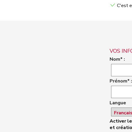
C'est e
VOS IN
Nom* :
Prénom* :
Langue
Activer l
et créatio