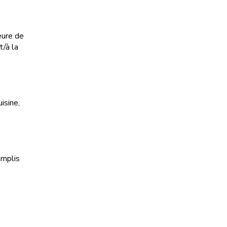
eure de
t/à la
isine,
emplis