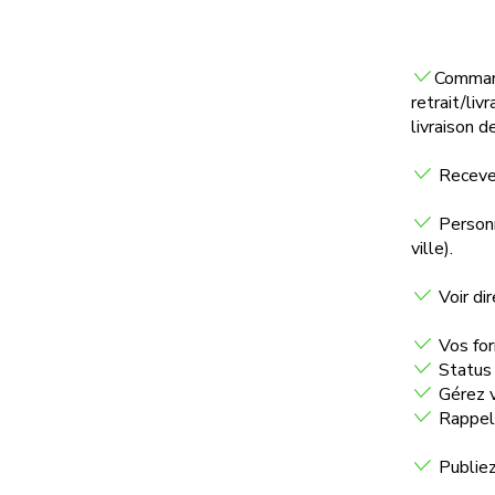
Commande
retrait/li
livraison 
Recevez
Personn
ville).
Voir di
Vos for
Status 
Gérez v
Rappel 
Publiez