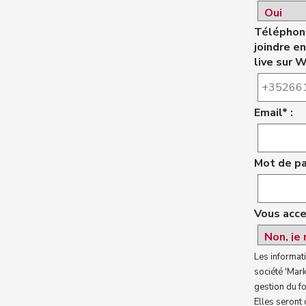
Téléphone
joindre e
live sur 
Email* :
Mot de pa
Vous acce
Les informati
société 'Mar
gestion du f
Elles seront