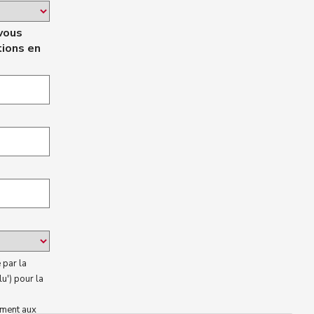
vous
tions en
 par la
u') pour la
ement aux