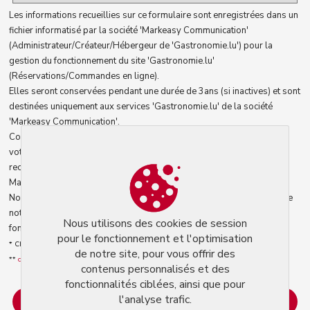
Les informations recueillies sur ce formulaire sont enregistrées dans un
fichier informatisé par la société 'Markeasy Communication'
(Administrateur/Créateur/Hébergeur de 'Gastronomie.lu') pour la
gestion du fonctionnement du site 'Gastronomie.lu'
(Réservations/Commandes en ligne).
Elles seront conservées pendant une durée de 3ans (si inactives) et sont
destinées uniquement aux services 'Gastronomie.lu' de la société
'Markeasy Communication'.
Conformément à la loi informatique et libertés, vous pouvez exercer
votre droit d'accès aux données vous concernant et les faire
rectifier/détruire en contactant le service 'Gastronomie.lu' la société
Markeasy Communication : admin@gastronomie.lu. **
Nous utilisons des cookies pour le fonctionnement et l'optimisation de
notre site, pour vous offrir des contenus personnalisés et des
Nous utilisons des cookies de session
fonctionnalités ciblées, ainsi que pour l'analyse trafic.
pour le fonctionnement et l'optimisation
* Champs obligatoires
de notre site, pour vous offrir des
**
conditions générales d'utilisation
.
contenus personnalisés et des
fonctionnalités ciblées, ainsi que pour
l'analyse trafic.