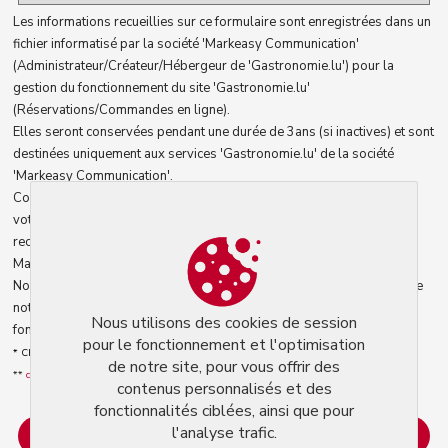
Les informations recueillies sur ce formulaire sont enregistrées dans un
fichier informatisé par la société 'Markeasy Communication'
(Administrateur/Créateur/Hébergeur de 'Gastronomie.lu') pour la
gestion du fonctionnement du site 'Gastronomie.lu'
(Réservations/Commandes en ligne).
Elles seront conservées pendant une durée de 3ans (si inactives) et sont
destinées uniquement aux services 'Gastronomie.lu' de la société
'Markeasy Communication'.
Conformément à la loi informatique et libertés, vous pouvez exercer
votre droit d'accès aux données vous concernant et les faire
rectifier/détruire en contactant le service 'Gastronomie.lu' la société
Markeasy Communication : admin@gastronomie.lu. **
Nous utilisons des cookies pour le fonctionnement et l'optimisation de
notre site, pour vous offrir des contenus personnalisés et des
Nous utilisons des cookies de session
fonctionnalités ciblées, ainsi que pour l'analyse trafic.
pour le fonctionnement et l'optimisation
* Champs obligatoires
de notre site, pour vous offrir des
**
conditions générales d'utilisation
.
contenus personnalisés et des
fonctionnalités ciblées, ainsi que pour
l'analyse trafic.