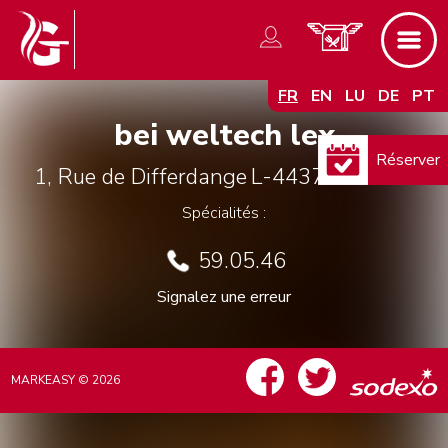
FR
EN
LU
DE
PT
bei weltech lex
Réserver
1, Rue de Differdange
L-4437
Soleuvre
Spécialités :
59.05.46
Signalez une erreur
MARKEASY © 2026