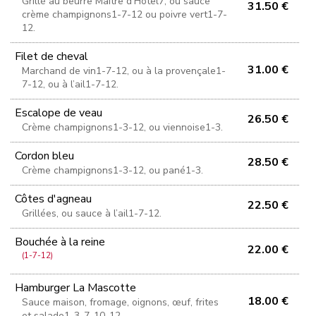
Grillé au beurre Maître d’Hôtel7, ou sauce
31.50 €
crème champignons1-7-12 ou poivre vert1-7-
12.
Filet de cheval
31.00 €
Marchand de vin1-7-12, ou à la provençale1-
7-12, ou à l’ail1-7-12.
Escalope de veau
26.50 €
Crème champignons1-3-12, ou viennoise1-3.
Cordon bleu
28.50 €
Crème champignons1-3-12, ou pané1-3.
Côtes d'agneau
22.50 €
Grillées, ou sauce à l’ail1-7-12.
Bouchée à la reine
22.00 €
(1-7-12)
Hamburger La Mascotte
18.00 €
Sauce maison, fromage, oignons, œuf, frites
et salade1-3-7-10-12.