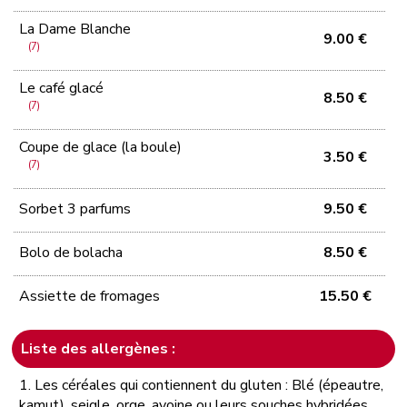
La Dame Blanche
9.00 €
(7)
Le café glacé
8.50 €
(7)
Coupe de glace (la boule)
3.50 €
(7)
Sorbet 3 parfums
9.50 €
Bolo de bolacha
8.50 €
Assiette de fromages
15.50 €
Liste des allergènes :
1. Les céréales qui contiennent du gluten : Blé (épeautre,
kamut), seigle, orge, avoine ou leurs souches hybridées