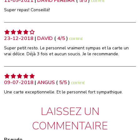
11-09-2021
|
DAVID PEREIRA
(
5
/
5
)
CERTIFIÉ
Super repas! Conseillé!
23-12-2018
|
DAVID
(
4
/
5
)
CERTIFIÉ
Super petit resto. Le personnel vraiment sympas et la carte un
vrai délice. Déjà 3 fois et aucun soucis. Je le recommande.
09-07-2018
|
ANGUS
(
5
/
5
)
CERTIFIÉ
Une carte exceptionnelle. Et le personnel fort sympathique.
LAISSEZ UN
COMMENTAIRE
Pseudo