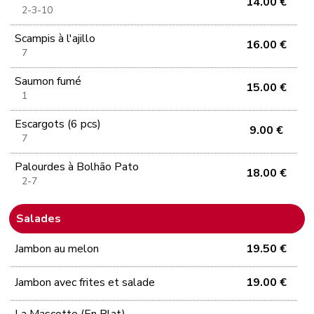
14.00 €
2-3-10
Scampis à l'ajillo
16.00 €
7
Saumon fumé
15.00 €
1
Escargots (6 pcs)
9.00 €
7
Palourdes à Bolhão Pato
18.00 €
2-7
Salades
Jambon au melon
19.50 €
Jambon avec frites et salade
19.00 €
La Mascotte (En Plat)