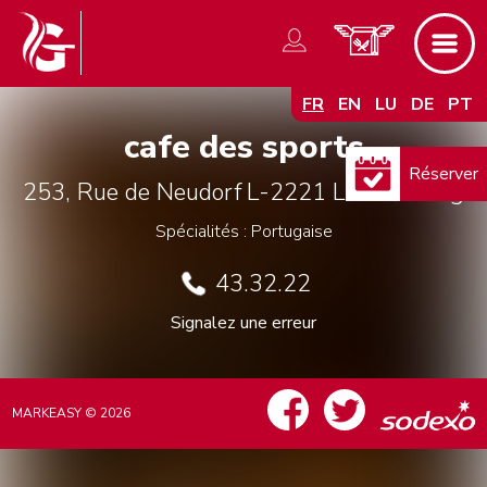
FR
EN
LU
DE
PT
cafe des sports
Réserver
253, Rue de Neudorf
L-2221
Luxembourg
Spécialités : Portugaise
43.32.22
Signalez une erreur
MARKEASY © 2026