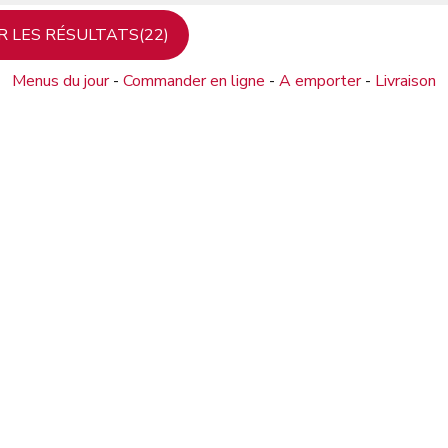
Menus du jour
-
Commander en ligne
-
A emporter
-
Livraison