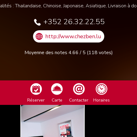
alités : Thailandaise, Chinoise, Japonaise, Asiatique, Livraison à do
+352 26.32.22.55
http://www.chezben.lu
Moyenne des notes
4.66
/
5
(
118
votes)
Réserver
Carte
Contacter
Horaires