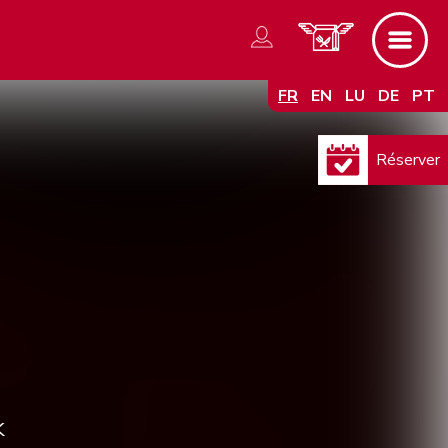
FR
EN
LU
DE
PT
k