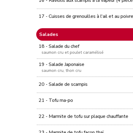
16 - Raviolis aux scampis à la vapeur (4 pièce
17 - Cuisses de grenouilles à l'ail et au poivr
Salades
18 - Salade du chef
saumon cru et poulet caramélisé
19 - Salade Japonaise
saumon cru, thon cru
20 - Salade de scampis
21 - Tofu ma-po
22 - Marmite de tofu sur plaque chauffante
23 - Marmite de tofu façon thaï